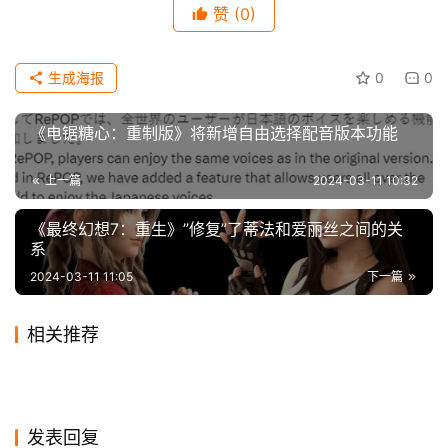
赞
(0)
科
技
生成海报
0
0
《电锯糖心：重制版》将新增自由选择配音版本功能
 最后，Creeps希望《龙珠》系列的新作《龙珠Z：电
光火石0》能得到充分的开发时间和资金，不要再偷工减料
上一篇
2024-03-11 10:32
了，该作目前由Spike Chunsoft制作，万代南梦宫发行。 
《最终幻想7：重生》”修复”了蒂法和爱丽丝之间的关
系
【声明】本文来源gamerant，如侵犯到您的权益或版权请及时
2024-03-11 11:05
下一篇
告诉我们，我们将在72小时内删除！本文地址：
https://www.icwn.net/archives/2024/03/47987.html
相关推荐
《消逝的光芒2》玩家数量不
暴雪：现在还不确定暴雪嘉年
2024-02-25
0
2020-04-10
1
暴雪的福利？《暗黑4》护甲
索尼PS4阵容宣传片被指抄袭
及前作 开发者表示问题不大
2023-10-27
0
华是否会如期举办
2019-12-06
1
游戏
游戏
《霍格沃茨之遗》登顶谷歌
《最后的生还者2：重制版》
短的连美女屁股都遮不住！
2023-12-12
0
剽窃全球范围多部动画作品
2024-01-15
0
游戏
游戏
《夺宝奇兵：古老之圈》首个
《城市：天际线2》优化太差
2023十大搜索游戏
2024-01-19
0
艾莉和艾比全皮肤泄露
2023-10-23
0
游戏
游戏
“印钞机”腾讯，旗下五大工作
引擎内预告 2024年发售
2020-08-31
0
7900XTX 4K最高12帧
游戏
游戏
室，这一个最神秘
游戏
发表回复