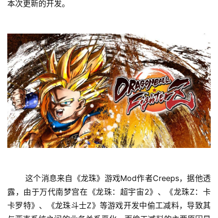
本次更新的开发。 
首
页
 这个消息来自《龙珠》游戏Mod作者Creeps，据他透
娱
露，由于万代南梦宫在《龙珠：超宇宙2》、《龙珠Z：卡
乐
卡罗特》、《龙珠斗士Z》等游戏开发中偷工减料，导致其