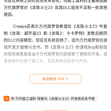
与亚克系统之间的业务关系恶化，而偷工减料的主要原因是
影
万代南梦宫对《龙珠斗士Z》及其DLC投资不足和一些其他
视
原因。 
时
 Creeps还表示万代南梦宫希望在《龙珠斗士Z》中复
尚
制《龙珠：超宇宙2》和《龙珠Z：卡卡罗特》发售后相同
的DLC内容模型，但亚克系统拒绝了，因为万代南梦宫在游
动
漫
戏开发方面难以合作。而《龙珠斗士Z》的游戏Bug和较低
的视觉保真度是由于万代南梦宫内部接管了更新的开发，或
音
者是被外包给了第三方，亚克系统没有
参与开发。
乐
阅读剩余 32%
汽
车
传:万代偷工减料 导致与《龙珠斗士Z》开发商关系不睦
游
戏