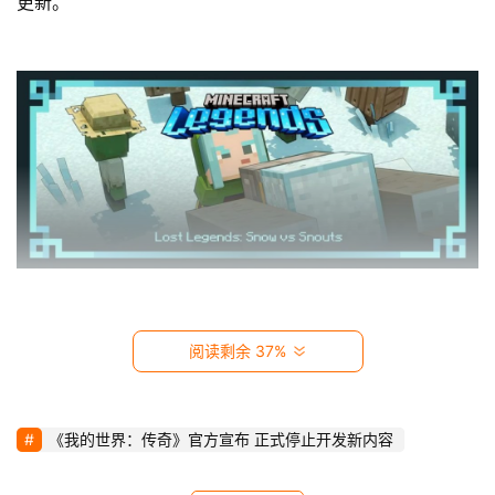
更新。 
影
视
时
尚
动
漫
音
乐
 官方在通告中还表示，虽然游戏将停止发布新内容，
阅读剩余 37%
汽
但并不会直接下架，而且还制作了全新的免费皮肤作为“临
车
别赠礼”。 
《我的世界：传奇》官方宣布 正式停止开发新内容
游
戏