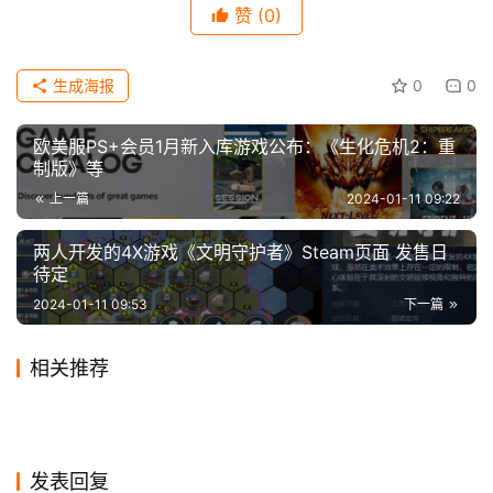
赞
(0)
科
技
生成海报
0
0
欧美服PS+会员1月新入库游戏公布：《生化危机2：重
制版》等
上一篇
2024-01-11 09:22
两人开发的4X游戏《文明守护者》Steam页面 发售日
待定
2024-01-11 09:53
下一篇
相关推荐
【声明】本文来源Eurogamer，如侵犯到您的权益或版权请及
时告诉我们，我们将在72小时内删除！本文地址：
2022年瑞典游戏产业市值达
魔兽世界：9.0正式服将于11
2023-10-20
0
2020-10-30
2
微星将在CES 2024公布自己
黑鹄工作室UE5抗日游戏首个
31亿欧元
2024-01-05
0
月24日正式上线
2024-08-15
0
游戏
游戏
玩家不买账？《最后生还者2
Atlus新作《暗喻幻想》已在
https://www.icwn.net/archives/2024/01/46183.html
的掌机 预热视频发布
2023-11-19
0
预告 大刀向鬼子头上砍去
2024-03-08
0
游戏
游戏
国产战旗SRPG《天临混元》
奇葩好评游戏《Nothing》免
复刻版》预告片点踩量极高
2024-01-04
0
韩国通过评级 发售日期待定
2024-01-15
0
游戏
游戏
2024亚太区Predator
公开 买断制登陆多平台
2024-01-17
0
费登陆Steam 啥都不要做
游戏
游戏
League菲律宾总决赛精彩落
游戏
发表回复