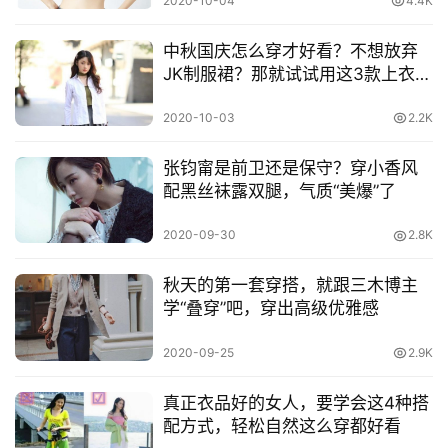
2020-10-04
4.4K
汽
中秋国庆怎么穿才好看？不想放弃
车
JK制服裙？那就试试用这3款上衣
搭，女生拍照美翻了！
游
2020-10-03
2.2K
戏
张钧甯是前卫还是保守？穿小香风
科
配黑丝袜露双腿，气质“美爆”了
技
2020-09-30
2.8K
秋天的第一套穿搭，就跟三木博主
学“叠穿”吧，穿出高级优雅感
2020-09-25
2.9K
真正衣品好的女人，要学会这4种搭
配方式，轻松自然这么穿都好看