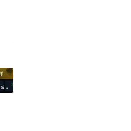
评
一篇
的交
星
93
线
23
纪
02