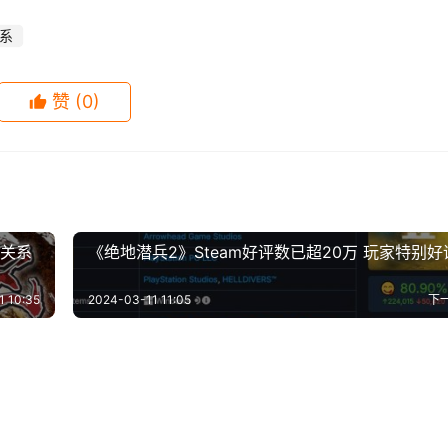
系
赞
(0)
商关系
《绝地潜兵2》Steam好评数已超20万 玩家特别好
1 10:35
2024-03-11 11:05
下
概念。《最终幻想7：重生》展示了如何培养情谊，两人有了更多
奇兵：古老之圈》Steam
美测服迅捷蟹史诗级加强，三
年前的一句话。” 
-19
0
682
2024-01-04
0
5
帕鲁》新补丁上线打击作
《咩咩启示录》免费大更新上
公开 首批截图
迅捷蟹降临
-26
0
670
2024-01-17
0
6
游戏
am《巫师》系列开启促销 多
城市建造生存拟真游戏《耀斑
 但很难完全阻止
当动物们开始为爱鼓掌
-25
8
1.6K
2024-01-12
0
6
游戏