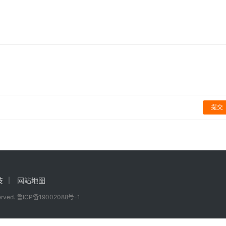
售价平史低
元》官方发布13分钟游戏概述
游戏
益或版权请及时告诉我们，我们将在72小时内删除！本文地址：
频
ml
提交
技
网站地图
served.
鲁ICP备19002088号-1