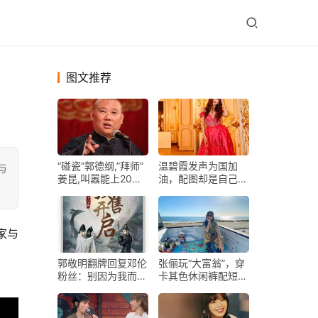
图文推荐
“碰瓷”郭德纲,”拜师”
温碧霞发声为国加
与
姜昆,叫嚣能上20年
油，配图却是自己性
春晚的李宏烨,如今
感泳装照，哪个才是
怎样了
重点？
郭敬明翻牌回复邓伦
张俪玩“大富翁”，穿
粉丝：别因为我而不
卡其色休闲裤配短
喜欢邓伦
靴，坐后车厢姿势好
霸气