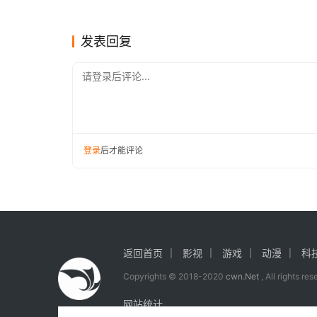
7》预告 通用传家宝“破坏剑”上
款作品
游戏
游戏
【声明】本文来源playground，如侵犯到您的权
线
https://www.icwn.net/archives/2024/03/47983.ht
发表回复
请登录后评论...
登录
后才能评论
返回首页
影视
游戏
动漫
科
Copyrights © 2018-2020
cwn.Net
, All rights re
网站统计