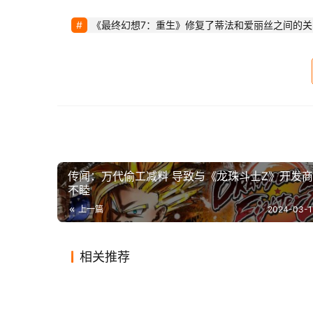
《最终幻想7：重生》修复了蒂法和爱丽丝之间的关
传闻：万代偷工减料 导致与《龙珠斗士Z》开发
不睦
上一篇
2024-03-1
 传达蒂法和爱丽丝的友谊成为了野岛一成的挑战，最终影响了《最终幻想7：重生》的核心主题。他说：“当我接
相关推荐
受这个挑战时，‘联系’这个词成为了故事关键
时代周刊推出宝可梦25周年纪念
《夺宝
谈，一起玩乐，互相分享秘密。感谢那位程序员多
2024-02-19
0
731
2024-01
那个开发了《捣蛋鹅》的开发
《幻兽
特刊
商店页
2020-08-23
1
2.1K
2024-01
游戏
游戏
《Apex英雄》联动《最终幻想
Ste
商，要出一款别致的新掌机
弊行为
2024-01-05
0
580
2020-03
游戏
游戏