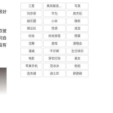
三星
乘风破浪的姐姐
写真
刘亦菲
华为
周杰伦
娱乐圈
小米
微软
德云社
性感
成龙
时尚
时尚穿搭
杨幂
问自
沈腾
游戏
演唱会
没有
漫威
牛仔裤
生日快乐
电影
穿衣打扮
美女
苹果手机
范冰冰
街拍
连衣裙
迪士尼
郭德纲