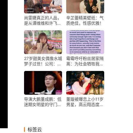
尚雯婕真正的人品，
辛芷蕾精美壁纸：气
是从谭维维和许飞
质绝佳，性感优雅！
“攻击”她后才展现
的？
27岁甜美女偶像水城
霉霉呼吁粉丝居家隔
梦子过世！公司：希
离：为社会牺牲我们
望大家记住美丽笑容
的娱乐性
导演大鹏董成鹏：低
董璇被曝恋上小11岁
迷期女明星的守门
男星，高云翔态度明
人！
了：一生一世爱一人
标签云