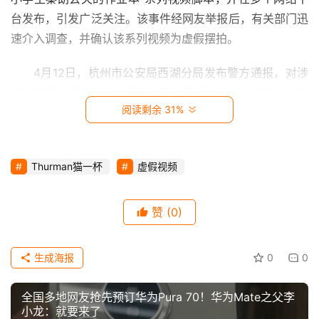
时
台发布，引发广泛关注。该事件经网友举报后，有关部门迅
尚
速介入调查，并确认该系列视频为虚假摆拍。
动
4月12日，杭州市公安局西湖分局发布警方通报，对涉
漫
事人员及公司依法作出行政处罚。随后，微信、微博、抖音
阅读剩余 31%
等社交平台相继发布公告，称对视频账号“Thurman猫一杯”
音
进行封号处置。其中，抖音平台更是表示已将该账号永久封
乐
禁。
Thurman猫一杯
虚假视频
汽
在封号前，“Thurman猫一杯”在全平台拥有超过3700
车
万的粉丝，其发布的视频内容以搞笑、幽默为主，深受网友
赞
(0)
喜爱。然而，此次编造虚假信息的行为，不仅违反了相关法
游
戏
律法规，也损害了网络空间的清朗环境，给社会带来了不良
生成海报
0
0
影响。
科
全国多地网友抢先预订华为Pura 70！华为Mate之父李
对于此次事件，法律专家表示，网红的行为涉嫌违反了
技
小龙：就要来了