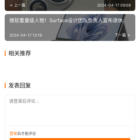
我国《网络安全法》、《治安管理处罚法》以及《刑法》等
上一篇
2024-04-17 09:08
法律法规。网络空间不是法外之地，任何人在网络上发布信
息都应遵守法律法规，不得制作、传播虚假信息。
微软重量级人物！Surface设计团队负责人宣布退休
此次“Thurman猫一杯”账号被封禁，不仅是对其个人行
2024-04-17 13:19
下一篇
为的惩罚，更是对网络空间秩序的一次维护。同时，也提醒
广大网友在享受网络便利的同时，要提高警惕，增强信息鉴
相关推荐
别能力，共同维护网络空间的清朗与健康。
小米成广告收入最高手机公
情色骗局突然泛滥，一亿中国
2020-01-02
0
2020-01-10
0
波场创始人孙宇晨、币安联合
一线丨李小龙女儿诉真功夫 律
司，MIUI广告成小米最大营收
2019-12-13
0
女性成”待宰羔羊”！
2019-12-26
0
互联网
互联网
《古墓丽影》母公司
微信新功能曝光：群聊名称备
创始人何一微博被封
2023-11-17
0
师：商标注册超5年，难制止
2020-04-14
0
互联网
互联网
谷歌浏览器无痕模式：保护隐
B站跨年晚会临时改名，“最后
之一！
Embracer确认已经裁掉900
2024-04-16
0
注 仅自己可见
2019-12-31
0
互联网
互联网
撬动会员付费的“关键先生”：
继续使用
私的新利器还是噱头？
2020-01-04
0
的夜”变“最美的夜”
本内容所提及的事件、人物及平台名称均基于公开报道
互联网
互联网
名员工
剧集如何再向前一步？
互联网
发表回复
和官方公告，旨在传递相关信息，不代表本平台立场。对于
文中提及的任何信息，读者应自行核实，本平台不承担任何
请登录后评论...
责任。同时，本平台呼吁广大网友自觉遵守法律法规，共同
维护网络空间的清朗与健康。
登录
后才能评论
【版权声明】本文内容系
川图科技
原创，图片来自网络，转载