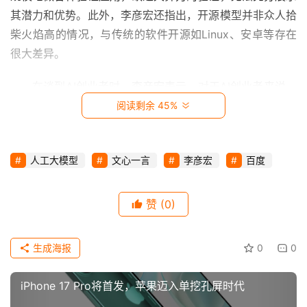
时
其潜力和优势。此外，李彦宏还指出，开源模型并非众人拾
尚
柴火焰高的情况，与传统的软件开源如Linux、安卓等存在
很大差异。
动
漫
在谈到AI创业者时，李彦宏表示，对于AI创业者来说，
核心竞争力不应该仅仅是模型本身。他认为，创业者应该更
阅读剩余 45%
音
加注重应用层面的创新，通过应用来推动AI技术的发展和落
乐
地。同时，他也提醒创业者，既做模型又做应用的“双轮驱
人工大模型
文心一言
李彦宏
百度
动”模式并非理想选择，因为这将分散创业者的精力和资
汽
车
源，不利于公司的长期发展。
赞
(0)
此外，李彦宏还谈到了百度在AI领域的布局和发展。他
游
表示，百度将坚定不移地投入AI技术研发和应用，不断提升
戏
生成海报
0
0
AI技术的核心竞争力。同时，百度也将与业界伙伴携手合
作，共同推动AI行业的发展和繁荣。
科
iPhone 17 Pro将首发，苹果迈入单挖孔屏时代
技
这次内部讲话无疑为百度在AI领域的发展提供了新的思