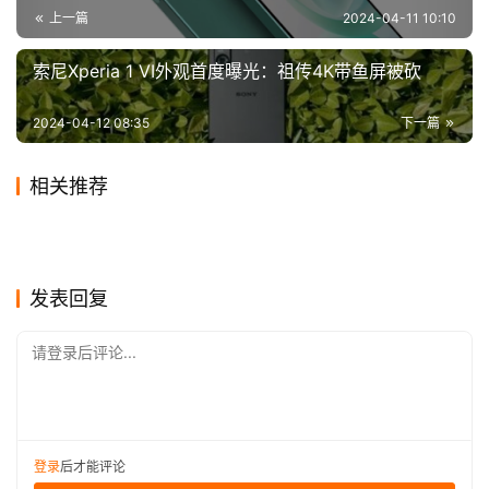
上一篇
2024-04-11 10:10
考和方向。在开源与闭源的选择上，百度将更加坚定地支持
闭源模型的发展，通过聚集人才和算力，不断提升AI技术的
索尼Xperia 1 VI外观首度曝光：祖传4K带鱼屏被砍
核心竞争力。同时，百度也将更加注重应用层面的创新，通
过应用来推动AI技术的落地和发展。
2024-04-12 08:35
下一篇
李彦宏的这次内部讲话不仅为百度指明了发展方向，也
相关推荐
为整个AI行业提供了宝贵的思考。未来，我们期待百度在AI
小偷偷走Facebook未加密硬
唱吧上线弹唱新功能，界面设
2019-12-14
0
2020-01-10
0
领域取得更加辉煌的成就，为人类社会带来更多的福祉和进
电子书市场变天：昔日王者
Chrome 87正式版发布下载：
盘，内含29000名员工信息
2023-11-05
0
计被指像素级抄袭唱鸭
2020-11-19
2
互联网
互联网
Win11 2023最后大更新正式
地摊经济的又一热潮
Kindle销量不足千台
2023-11-01
0
近几年软件性能改进最大的一
2020-09-23
0
互联网
互联网
“仍有 5 亿人坚持用 QQ”登热
B站一场晚会，市值两天暴涨
步。
发布 Copilot来了
2024-03-12
0
2020-01-05
0
互联网
互联网
周鸿祎：成功有很大的偶然
次
搜第一：报告称 QQ 仍受
2020-01-07
0
10亿美金
互联网
互联网
性，想多了没有用
互联网
发表回复
90/95/00 后欢迎
注：本文内容基于李彦宏内部讲话的曝光内容整理而
成，旨在传递李彦宏对AI模型开源与闭源及行业未来发展方
请登录后评论...
向的看法和思考。具体细节和内容可能因时间和情境的变化
而有所调整，读者在引用或参考时请结合实际情况进行判
断。
登录
后才能评论