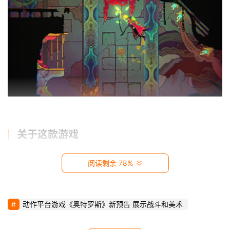
影
视
时
尚
动
漫
音
关于这款游戏
乐
 飞船坠毁在一个神秘“灵柩”中，这里并不太平。神秘子
阅读剩余 78%
汽
宫中，囚禁着一头叫ULTROS的恶魔;除此之外，在这个灵柩
车
的深处，还潜藏着一个关于无尽循环的秘密…… 
动作平台游戏《奥特罗斯》新预告 展示战斗和美术
游
 你终于从昏迷中醒来，又将作何选择? 
戏