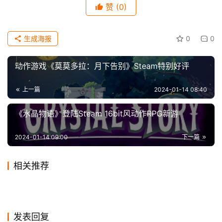
 是成为勇者在知晓一切后打破循环…… 
赞
(0)
科
技
 还是屠龙者终成恶龙，成为毁灭与重生的连结使者? 
生成海报
0
0
超现实迷幻主义的科幻之旅
动作游戏《莫莫多拉：月下告别》Steam特别好评
 《奥特罗斯 Ultros》的游戏背景设定在一个广袤的外
上一篇
2024-01-14 08:40
星世界。 
《水晶物语》登陆Steam 16bit风动作RPG新游
 游戏以科幻小说为基础，融合了令人印象深刻的画面
艺术风格;以及因《迈阿密热线》而声名大噪的El Huervo为
2024-01-14 09:00
下一篇
游戏创作的配乐。 
相关推荐
 通过探索这个游戏的背景故事，让我们思考关于心理
健康、生命、死亡和因果循环这些多元主题。 
任天堂美国总裁回应微软收购
《街霸对决》上线一周，评分
2023-10-23
0
2020-12-03
0
《终极钓鱼模拟器》宣布推出
《星空》击败《博德之门3》
传闻：合作将继续
2024-01-22
0
跌到2.9分，玩家：什么杰霸
2024-01-05
0
游戏
游戏
《街头篮球》18周年庆联动决
次世代像素风格的ARPG游戏
重置版 已购买玩家将免费升级
2023-11-02
0
成为2023年游玩时长最多的
2024-01-09
0
游戏
游戏
暴雪总裁谈国服：我希望暴雪
腾讯获赔4500多万元！《全
玩意儿
定：热血系列梦回青春
2023-11-07
0
《圣血传说》Steam页面 支持
2019-12-31
0
游戏
游戏
国家新闻出版署关于实施网络
RPG游戏
游戏能回归中国大陆
2023-10-19
0
民枪战》被判抄袭《穿越火
游戏
游戏
中文
游戏精品出版工程的通知
游戏
发表回复
线》地图