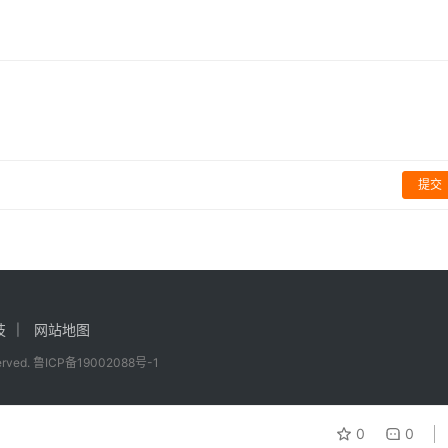
提交
技
网站地图
served.
鲁ICP备19002088号-1
0
0