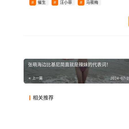
催生
汪小菲
马筱梅
汪小菲
马筱梅
被全网
催生
的直播间 现在马筱梅完
汪小菲马筱梅被全网催生的直播间现在马筱
说的最多的话 就是催他们抓紧生孩子， 一看就是
。一起在直播间催马小梅抓紧生孩子 被全网催生的
【声明】本文来源新浪网 作者 霏燕1003，如侵犯
https://www.icwn.net/archives/2024/07/49244.ht
张萌海边比基尼简直就是辣妹的代表词！
上一篇
2024-07-2
相关推荐
刘亦菲太大胆了，薄纱装配绿色
德云社
2020-08-02
0
2.2K
2020-08
张天爱有多撩？红色古装秀出大
韩国难
开衫显不俗气质，一般人真hold
着烈日
2020-07-04
1
975
2019-12
娱乐
娱乐
贾静雯穿吊带露肩裙肩部仅靠两
黄奕自
长腿，看太子妃的那个季节又回
的爱豆
不住
2020-05-13
0
991
2020-10
娱乐
娱乐
条细带固定好性感，真怕带子勒
业是摆
来了
娱乐
娱乐