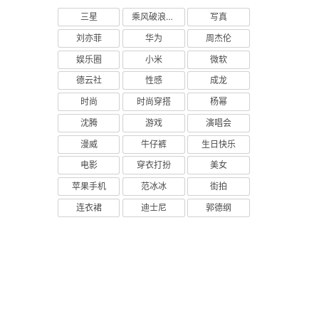
三星
乘风破浪的姐姐
写真
刘亦菲
华为
周杰伦
娱乐圈
小米
微软
德云社
性感
成龙
时尚
时尚穿搭
杨幂
沈腾
游戏
演唱会
漫威
牛仔裤
生日快乐
电影
穿衣打扮
美女
苹果手机
范冰冰
街拍
连衣裙
迪士尼
郭德纲