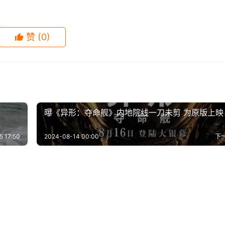
全俘获了粉丝们的心 …
梅完全俘获了粉丝们的心 ，马晓梅素颜直播直接人气爆棚， 粉
真爱粉 。看到汪小菲被前妻用两个孩子拿捏， 粉丝们都看不下去
赞
(0)
直播间 ，汪小菲和马小梅 恐怕还是独一份吧 。
到您的权益或版权请及时告诉我们，我们将在72小时内删除！本文地址：
ml
曝《异形：夺命舰》内地院线一刀未剪 为原版上映
5 17:50
2024-08-14 00:00
下
现场卖艺问观众要钱，顶
李子柒：拍有些视频要先学习 
-05
0
1.9K
2020-01-18
2
1.
得的“自然脸”，出道9年
《非诚勿扰》乐嘉被曝出轨 与
险中暑，费力吆喝显无奈
终发布花了快半年
-30
0
873
2020-09-23
0
8
娱乐
曝想谈恋爱，最向往的职
孟鹤堂结婚众多cp粉脱坑？安
舞台被撤！
女对视摸脸很暧昧
-24
1
1.6K
2020-09-25
1
1.
娱乐
地摊
听相声就好，别搞饭圈那一套
娱乐