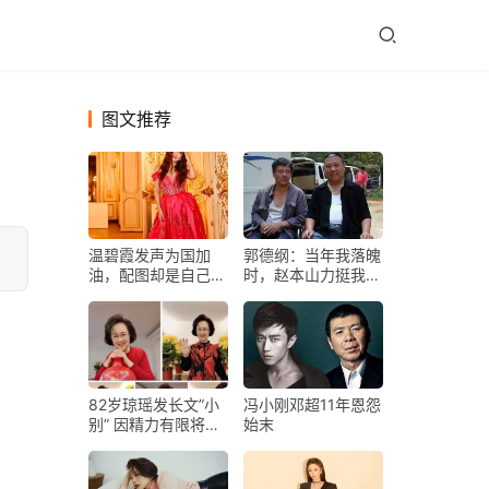
图文推荐
温碧霞发声为国加
郭德纲：当年我落魄
油，配图却是自己性
时，赵本山力挺我，
感泳装照，哪个才是
大鹏第一个捧场我和
重点？
德云社
82岁琼瑶发长文”小
冯小刚邓超11年恩怨
别” 因精力有限将关
始末
闭社交媒体