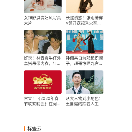
女神舒淇贵妇风写真
长腿诱惑！张雨绮穿
大片
V领开衩裙秀火辣身
材
好辣！林青霞牛仔外
孙俪亲自为邓超织帽
套搭吊带内衣，年轻
子，超哥惊晒九宫格
旧照超时尚！
炫耀，笑点十足！
官宣！《2020年春
从大人物到小角色：
节联欢晚会》在河南
王自健的跌宕人生
郑州、粤港澳大湾区
两地设立分会
标签云