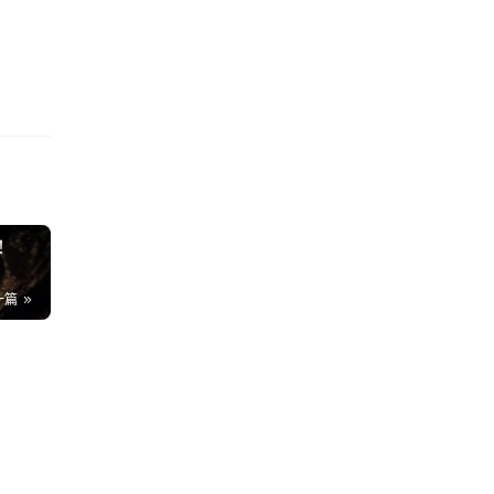
丝们
了 
！
一篇
最
5K
美
62
静
8K