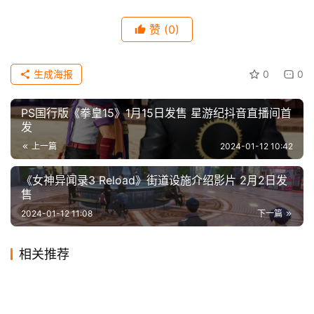
赞
(0)
科
技
生成海报
0
0
PS国行版《拳皇15》1月15日发售 星游纪抖音直播间首
发
上一篇
2024-01-12 10:42
《女神异闻录3 Reload》街道设施介绍影片 2月2日发
售
2024-01-12 11:08
下一篇
【声明】本文来源官网，如侵犯到您的权益或版权请及时告诉
我们，我们将在72小时内删除！本文地址：
相关推荐
https://www.icwn.net/archives/2024/01/46323.html
为何FS能如此频繁推出3A游
《子弹风暴VR》推迟到2024
2024-02-25
0
2023-11-21
0
英国黄牛屯货3500台PS5 用
《绝地潜兵2》开发者承认高
戏？宫崎英高给出答复
2020-11-23
0
年1月18日发售
2024-03-08
0
游戏
游戏
山冈晃为《寂静岭2：重制
LOL走向CCTV？央视申请注
机器人抢货100%保底一台
2024-08-27
0
难刷怪太多：将进行调整
2024-01-05
0
游戏
游戏
运营了15年的魔兽世界 居然
《黑神话：悟空》Steam新更
版》重新录制新老配乐
2020-11-20
0
册多个“央视电竞”商标
2025-10-16
0
游戏
游戏
《潜行者2》不再跳票了 预购
2024-01-06
0