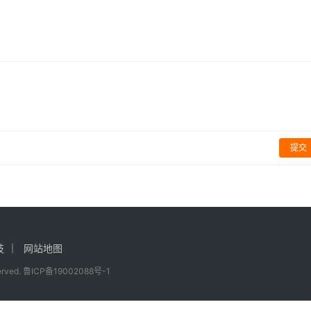
或于明年正式发售
游戏
提交
技
网站地图
served.
鲁ICP备19002088号-1