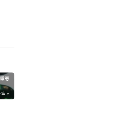
。 
么重要
一篇
B
4K
的
20
87