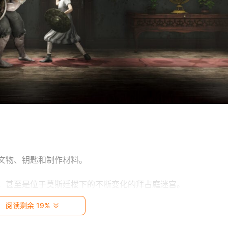
文物、钥匙和制作材料。 
，甚至是位于莫斯廷楼下的不断变化的拜占庭迷宫。 
阅读剩余 19%
，以消除死亡的刺痛。 