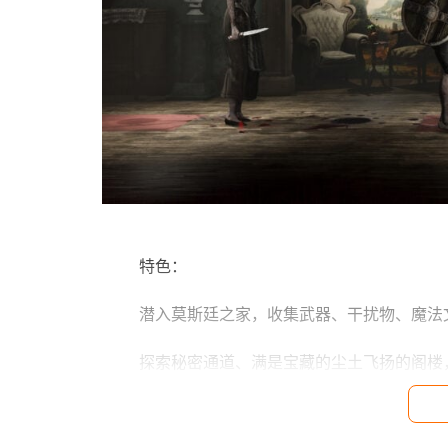
 特色： 
 潜入莫斯廷之家，收集武器、干扰物、魔法
 探索秘密通道、满是宝藏的尘土飞扬的阁楼
 通过执行仪式以从夜间保存物品或永久升级