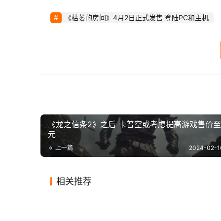
 结识一群奇怪的朋友、商人、骗子和女巫，
《枯萎的房间》4月2日正式发售 登陆PC和主机
 施展各种狡猾的咒语——在壁橱门上制造
 更大的危险-和更大的宝藏-在莫斯廷庄园
【声明】本文来源gematsu，如侵犯到您的权益或
https://www.icwn.net/archives/2024/02/47708.ht
《龙之信条2》之后 卡普空或考虑提高游戏售价至
元
上一篇
2024-02-1
相关推荐
2024年的游戏刻板印象 英国新
免费格斗
2024-01-05
0
677
2024-01
《使命召唤手游》下载破1.7亿
外媒称
闻主持人嘲笑《俄罗斯方块》破
Next
2019-12-09
1
1.1K
2024-01
游戏
游戏
《霍格沃茨之遗》登顶谷歌
《龙之
累计收入8700万美元
《GT
纪录少年引热议
2023-12-12
0
583
2024-01
游戏
游戏