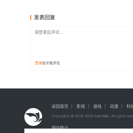
2023十大搜索游戏
示
游戏
游戏
发表回复
请登录后评论...
登录
后才能评论
返回首页
影视
游戏
动漫
科
Copyrights © 2018-2020
cwn.Net
, All rights re
网站统计