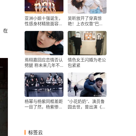
亚洲小姐十强诞生，
吴昕放开了穿真惊
性感身材精致面容太
艳！上衣仅靠“巴掌
美啦
布”条遮，露长腿蛮
腰太撩人
 
焉栩嘉回应恋情否认
情色女王闪婚为老公
劈腿 称未来几年不
包紧紧
再涉及感情
杨幂与杨紫同框差距
“小花奶奶”、演员鲁
一目了然，杨紫惨败
园去世，曾出演《情
评论太尴尬
满四合院》《暖春》
标签云