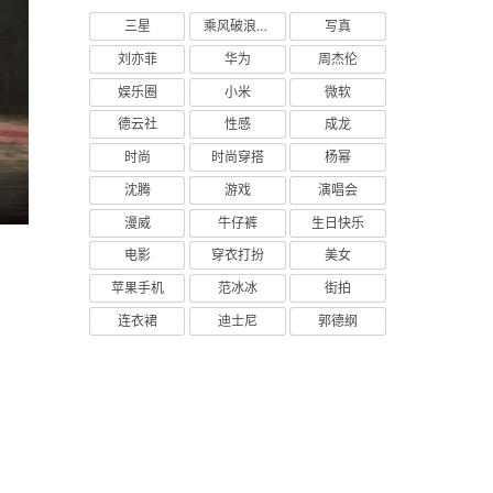
三星
乘风破浪的姐姐
写真
刘亦菲
华为
周杰伦
娱乐圈
小米
微软
德云社
性感
成龙
时尚
时尚穿搭
杨幂
沈腾
游戏
演唱会
漫威
牛仔裤
生日快乐
电影
穿衣打扮
美女
苹果手机
范冰冰
街拍
连衣裙
迪士尼
郭德纲