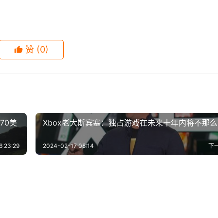
每个人都有自己的议程。 
六角陷阱，为盔甲附魔以帮助你，或者创造一个模仿你自己的诱饵
赞
(0)
之外的树篱迷宫、墓穴、洞穴、教堂和废墟中等待着你。 
版权请及时告诉我们，我们将在72小时内删除！本文地址：
ml
70美
Xbox老大斯宾塞：独占游戏在未来十年内将不那
6 23:29
2024-02-17 08:14
下
游戏《Toribash
《使命召唤：黑色行动 冷战》
-05
0
667
2020-10-31
0
5.
R星应重视女权叙事 别把
太正确了！《漫威蜘蛛侠2》
》1月24日上线
测结束了，和大家聊聊关于它
-02
0
700
2023-10-26
0
6
游戏
信条2》捏人系统视频展
《天国：拯救》NS版仍未消失
A6》露西亚做成贝姐
LGBTQ+元素拉满
事
-17
0
608
2023-11-12
0
6
游戏