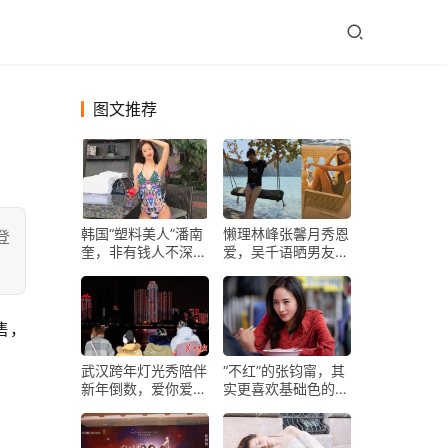
图文推荐
韩国“塑料美人”潘南
懒理林峰张馨月秀恩
登
奎，非有钱人不深
爱，吴千语晒男友视
交，满脸是人民币的
角性感美照，腿长2
味道
米即视感
武汉跨年灯光秀陪伴
“不红”的张钧甯，其
新年倒数，爱你爱
实更喜欢基础色的搭
你，一起跨到2020
配！这衣品真拉仇恨
年！