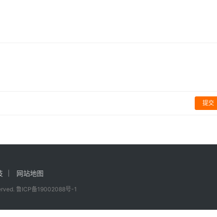
《焦土》资料片将于2月
预计M站评分能超90分
游戏
权益或版权请及时告诉我们，我们将在72小时内删除！本文地址：
推出
ml
提交
技
网站地图
served.
鲁ICP备19002088号-1