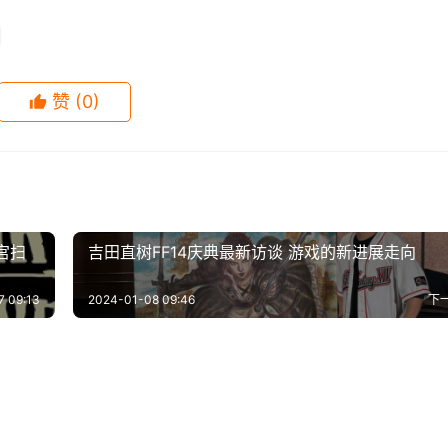
赞
(0)
指出，这款RPG并不值得在创新方面获得赞誉。 
迷宫扫
吉田直树FF14庆典最新访谈 游戏的新进展走向
7 09:13
2024-01-08 09:46
下
认《波斯王子：失落的王
《蜘蛛侠2》也搞政治正确？性
少人喜爱《星空》。 
-12
0
614
2023-10-20
0
5
手游神枪手转职推荐 还是那
报告称：2023年V社仅《CS2
含AI配音内容 后续会替换
感女角色黑猫居然有女友
-01
1
1.1K
2024-01-22
0
6
游戏
：生存飞升》的《中心
微软对《地狱之刃2》内部评测
开箱就赚了10亿美元
-16
0
653
2024-01-08
0
6
游戏