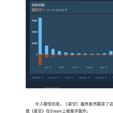
 令人震惊的是，《星空》最终竟然赢得了这个奖项，而玩家的反应却并不正面。许多人无法接受这个结果，导
致《星空》在Steam上被差评轰炸。 