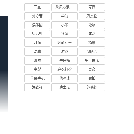
三星
乘风破浪的姐姐
写真
刘亦菲
华为
周杰伦
娱乐圈
小米
微软
德云社
性感
成龙
时尚
时尚穿搭
杨幂
沈腾
游戏
演唱会
漫威
牛仔裤
生日快乐
电影
穿衣打扮
美女
苹果手机
范冰冰
街拍
连衣裙
迪士尼
郭德纲