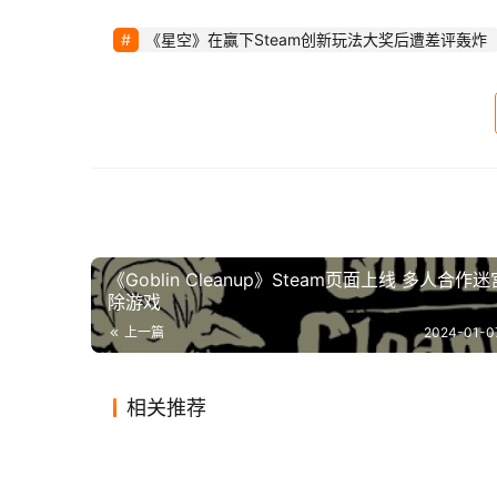
《星空》在赢下Steam创新玩法大奖后遭差评轰炸
 正如上图所示，《星空》Steam页面的最新评价大部分为差评，且直指该游戏最近获得的奖项。两位玩家的游
戏时长均在30-50小时左右，但他们的负面评价
 许多人也猜测玩家们是出于恶搞B社的心态投票给《星空》，但如此庞大的游戏社区展开集体“整蛊行动”似乎不
太现实。 
 目前，该游戏已收到超过9万条评价，其中超过40%为负面评价。然而，这些评价似乎很快失去了真实性，因为
《Goblin Cleanup》Steam页面上线 多人合作
除游戏
其中许多评价都基于最简单的理由攻击游戏。 
上一篇
2024-01-0
 虽然我们也不同意这个结果，但这不应该成为Steam用户留下负面评价的原因。这种行为明显是一种恶意行
为，可能会随着时间的推移变得更加严重。 
相关推荐
光荣《三国志》35周年手游官网
育碧承
 这个奖项是社区投票选出的，所以肯定有不
2019-12-10
0
1.0K
2024-01
《PUNIHI LOADER 2》12月1日
DNF
上线，将登陆安卓和iOS平台
冠》包
2023-11-07
0
656
2020-01
游戏
游戏
《使命召唤手游》下载破1.7亿
《方舟
Steam抢测 定制机甲射击
个味道
2019-12-09
1
1.1K
2024-01
游戏
游戏