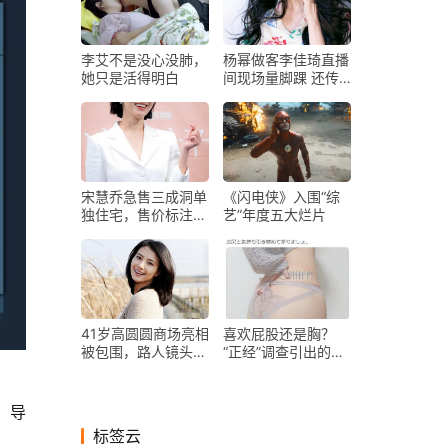
李艾不是没心没肺，
杨幂做客李佳琦直播
她只是活得明白
间现场量脚踝 还传
授拍照显腿长秘诀
宋慧乔急售三成洞单
《闪电侠》入围“综
独住宅，售价标注
艺”年度五大烂片
4751万人民币低于
该地区平均房价
41岁高圆圆商场亮相
喜欢屁股还是胸？
被包围，路人镜头曝
“正经”调查引出的人
光真实颜值
类“终极思考”
标签云