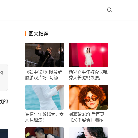
图文推荐
《碟中谍7》曝最新
杨幂穿牛仔裤套长靴
的
船舶戏片场 “阿汤哥”
秀大长腿蚂蚁腰，腰
一身黑衣利落霸气
身比绝了
许晴：年龄越大，女
刘嘉玲30年后再现
人味越浓！
《义不容情》爆炸头
造型