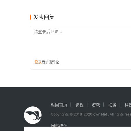
累计收入8700万美元
岛》和
游戏
游戏
【声明】本文来源tech4gamers，如侵犯到您的
和4月
https://www.icwn.net/archives/2024/01/45891.ht
发表回复
请登录后评论...
登录
后才能评论
返回首页
影视
游戏
动漫
科
Copyrights © 2018-2020
cwn.Net
, All rights re
网站统计