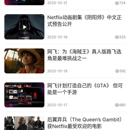
2023-10-21
724
Netflix动画剧集《阴阳师》中文正
式预告公开
2023-10-19
535
首
页
网飞：为《海贼王》真人版路飞选
角是最难挑战之一
娱
乐
2023-10-19
592
影
网飞计划打造自己的《GTA》 但可
视
能是一个手游
2023-10-17
680
时
尚
后翼弃兵（The Queen’s Gambit）
获Netflix最受欢迎的电影