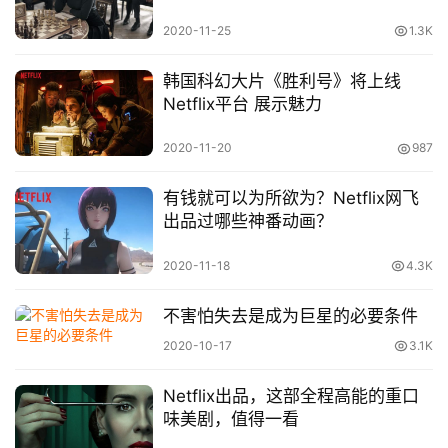
动
漫
2020-11-25
1.3K
韩国科幻大片《胜利号》将上线
音
Netflix平台 展示魅力
乐
2020-11-20
987
汽
车
有钱就可以为所欲为？Netflix网飞
出品过哪些神番动画？
游
戏
2020-11-18
4.3K
不害怕失去是成为巨星的必要条件
科
技
2020-10-17
3.1K
Netflix出品，这部全程高能的重口
味美剧，值得一看