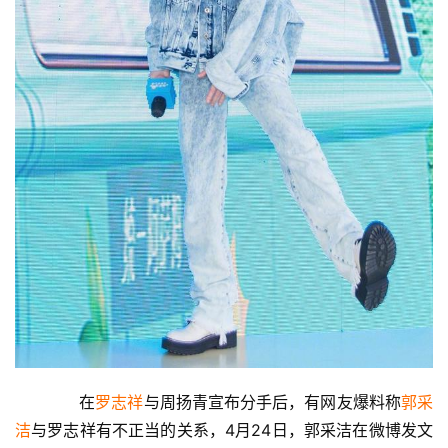
首
页
　　在
罗志祥
与周扬青宣布分手后，有网友爆料称
郭采
娱
乐
洁
与罗志祥有不正当的关系，4月24日，郭采洁在微博发文