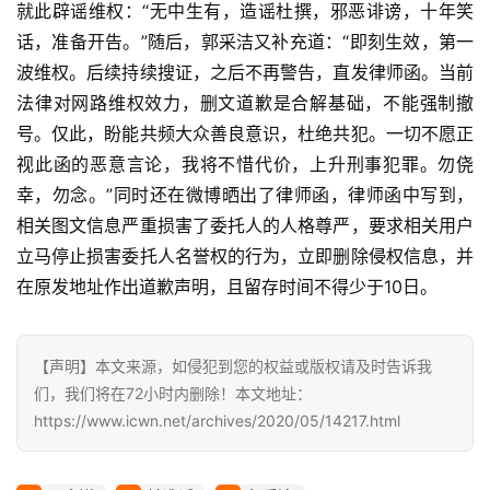
就此辟谣维权：“无中生有，造谣杜撰，邪恶诽谤，十年笑
影
话，准备开告。”随后，郭采洁又补充道：“即刻生效，第一
视
波维权。后续持续搜证，之后不再警告，直发律师函。当前
法律对网路维权效力，删文道歉是合解基础，不能强制撤
时
号。仅此，盼能共频大众善良意识，杜绝共犯。一切不愿正
尚
视此函的恶意言论，我将不惜代价，上升刑事犯罪。勿侥
幸，勿念。”同时还在微博晒出了律师函，律师函中写到，
动
相关图文信息严重损害了委托人的人格尊严，要求相关用户
漫
立马停止损害委托人名誉权的行为，立即删除侵权信息，并
在原发地址作出道歉声明，且留存时间不得少于10日。
音
乐
【声明】本文来源，如侵犯到您的权益或版权请及时告诉我
汽
们，我们将在72小时内删除！本文地址：
车
https://www.icwn.net/archives/2020/05/14217.html
游