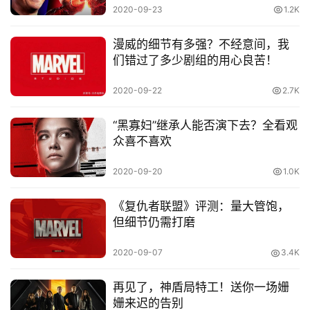
2020-09-23
1.2K
音
乐
漫威的细节有多强？不经意间，我
们错过了多少剧组的用心良苦！
汽
车
2020-09-22
2.7K
游
“黑寡妇”继承人能否演下去？全看观
戏
众喜不喜欢
2020-09-20
1.0K
科
技
《复仇者联盟》评测：量大管饱，
但细节仍需打磨
2020-09-07
3.4K
再见了，神盾局特工！送你一场姗
姗来迟的告别