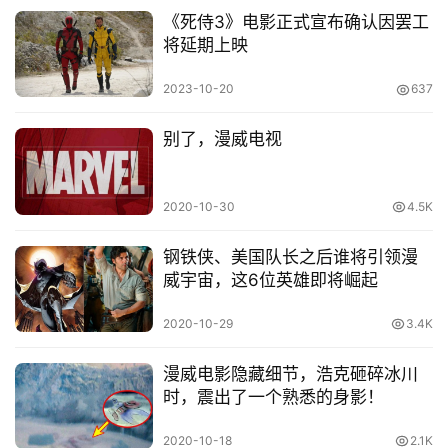
《死侍3》电影正式宣布确认因罢工
将延期上映
2023-10-20
637
别了，漫威电视
2020-10-30
4.5K
钢铁侠、美国队长之后谁将引领漫
威宇宙，这6位英雄即将崛起
2020-10-29
3.4K
漫威电影隐藏细节，浩克砸碎冰川
时，震出了一个熟悉的身影！
2020-10-18
2.1K