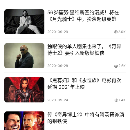
56岁基努·里维斯签约漫威！将在
《月光骑士》中，扮演超级英雄
首
页
2020-09-29
2.0K
娱
独眼侠的单人剧集也来了，《奇异
乐
博士2》要引入新版钢铁侠
2020-09-28
2.6K
影
视
《黑寡妇》和《永恒族》电影再次
延期 2021年上映
时
尚
2020-09-24
1.4K
动
传《奇异博士2》中将有阿汤哥饰演
漫
的钢铁侠