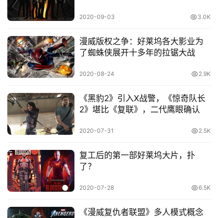
2020-09-03
3.0K
漫威版权之争：好莱坞各大影业为
了蜘蛛侠展开十多年的拉锯大战
2020-08-24
2.9K
《黑豹2》引入X战警，《惊奇队长
2》堪比《复联》，二代鹰眼确认
2020-07-31
2.5K
复工后的第一部好莱坞大片，扑
了？
2020-07-28
6.5K
《漫威复仇者联盟》多人模式概念