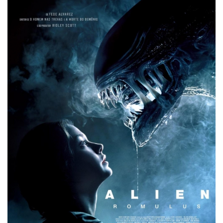
首
页
娱
乐
影