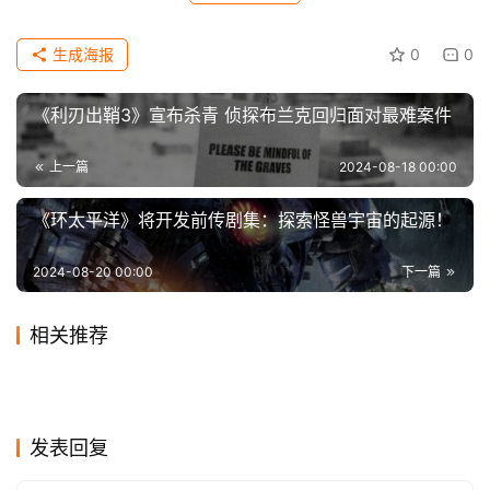
科
技
生成海报
0
0
《利刃出鞘3》宣布杀青 侦探布兰克回归面对最难案件
上一篇
2024-08-18 00:00
《环太平洋》将开发前传剧集：探索怪兽宇宙的起源！
2024-08-20 00:00
下一篇
　　《爱情，到此为止》北美上映第二周报收2400万
相关推荐
美元，排名第三，北美累计9778万美元。
《碟中谍8：最终清算》终于
瓜子影视搞事情了！全球影视
2025-05-17
0
2025-04-27
0
《八佰》定档！400天之后“复
《功夫熊猫4》曝全新剧照 神
官宣定档5月30日全国上映
2020-08-03
2
体育赛事全免很上头！
2024-01-04
0
影视
影视
《花木兰》最新海报曝光，刘
朱亚文、金晨，演出了东野圭
活”，将是华谊兄弟一剂强心
2019-12-05
1
龙大侠阿宝继续冒险之旅
2020-06-11
5
影视
影视
李一桐新剧被批“尺度大”，男
《侏罗纪世界3》宣布推迟到
亦菲战场上眼神迷离像没睡醒
2020-06-27
1
吾的味道
2020-10-07
1
影视
影视
不正经的《庆余年》，为什么
针
主来自《乔家大院》
2019-12-03
0
2022年上映 好莱坞大片纷纷
影视
影视
火了？
影视
发表回复
逃匿