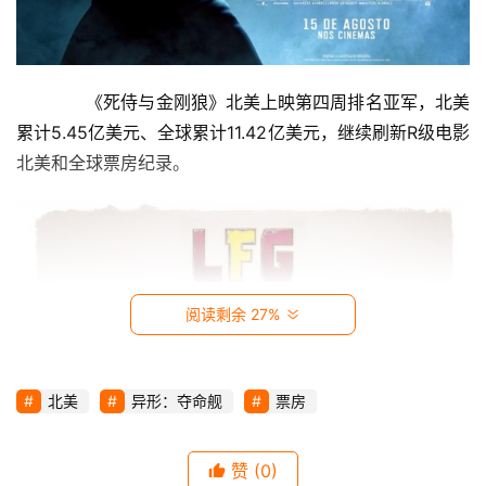
视
时
　　《死侍与金刚狼》北美上映第四周排名亚军，北美
尚
累计5.45亿美元、全球累计11.42亿美元，继续刷新R级电影
北美和全球票房纪录。
动
漫
音
乐
阅读剩余 27%
汽
车
北美
异形：夺命舰
票房
游
戏
赞
(0)