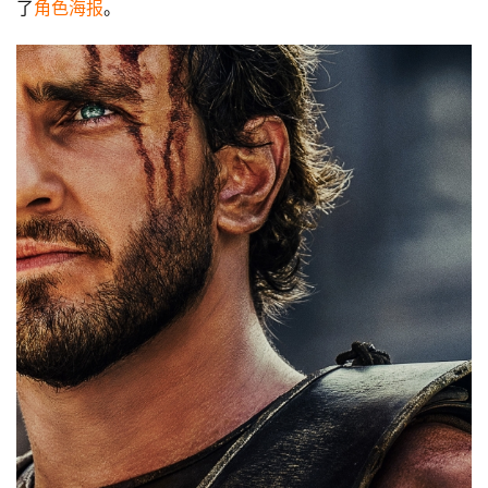
了
角色海报
。
首
页
娱
乐