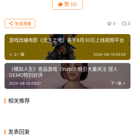
赞
(0)
科
技
生成海报
0
0
游戏改编电影《无主之地》将于8月30日上线视频平台
上一篇
2024-08-19 00:00
《模拟人生》竞品游戏《Inzoi》吸引大量关注 捏人
DEMO特别好评
2024-08-22 09:27
下一篇
相关推荐
　　 《怪奇物语》《寂静之地：入侵日》男星约瑟夫·
押井守谈《攻壳机动队最后的
德普前妻艾梅柏回归《海王
2023-12-03
0
2020-10-02
3
奎恩扮演罗马皇帝盖塔，Fred Hechinger扮演盖塔的哥哥
欢迎品鉴《斗罗大陆》电视剧
2024暑期档票房破95亿：
人类》电影 盛赞总导演干的好
2020-10-28
1
2》，暂定2022年上映，导演
2024-08-15
0
影视
影视
蜘蛛侠衍生片《猎人克莱文》
冯小刚的《只有芸知道》超长
蓝银草、昊天锤、八蛛矛、魂
2024-08-14
0
《抓娃娃》独占超30亿
2019-12-24
1
影视
影视
怪兽大片《哥斯拉大战金刚
超惊喜客串？班史提勒有望加
卡拉卡拉，两兄弟为共治皇帝。
还是温子仁
曝新预告 12.13正式上映
2023-11-30
0
生活vlog大型新西兰旅游宣传
2020-03-04
3
影视
影视
网络剧正在变短？这是为什么
环的特效
2》首曝海报 4月12日北美上
2020-05-15
1
盟《玩命关头9》演出外媒爆
影视
影视
片
呢？
影视
发表回复
映
拍摄将在近期开工！