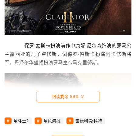
影
视
时
尚
　　保罗·麦斯卡扮演前作中康妮·尼尔森饰演的罗马公
动
主露西亚的儿子卢修斯，佩德罗·帕斯卡扮演阿卡修斯将
漫
军。丹泽尔华盛顿扮演罗马皇帝马克里努斯。
音
乐
阅读剩余 59%
汽
车
角斗士2
角色海报
雷德利·斯科特
游
戏