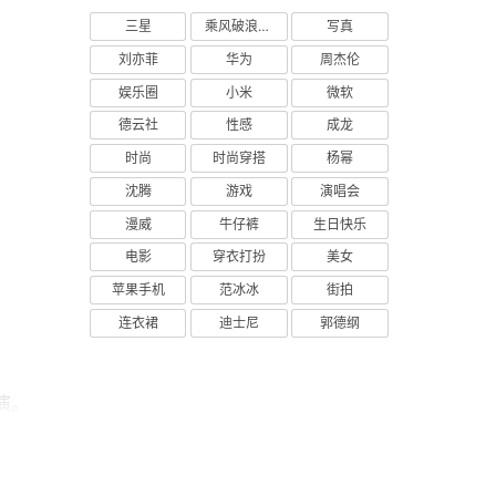
三星
乘风破浪的姐姐
写真
刘亦菲
华为
周杰伦
娱乐圈
小米
微软
德云社
性感
成龙
时尚
时尚穿搭
杨幂
沈腾
游戏
演唱会
漫威
牛仔裤
生日快乐
电影
穿衣打扮
美女
苹果手机
范冰冰
街拍
连衣裙
迪士尼
郭德纲
演。