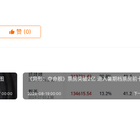
赞
(0)
图
《异形：夺命舰》票房突破2亿 进入暑期档票房前
 00:00
2024-08-19 00:00
下
的第一部好莱坞大片，扑
诡异的美感！“异形之父”绘制
在一次暴风雪中,他们被迫躲进一间小屋,随后揭开了一连串惊人
-28
2
6.5K
2024-08-17
0
8
》真人美剧第二季正式预
众多大片延期，索尼影业《变
《异形》形象设计图
-12
0
678
2020-04-01
2
1.
不乏福本式幽默,他希望能够打造一部”既恐怖又好笑”的电影。
影视
斯夫妇》特辑预告发布：
《星球大战：天行者的崛起》
！2月开播
蜘蛛人》《毒液2》仍有希望如
-06
0
729
2020-03-18
3
1.
影视