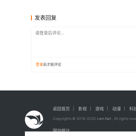
帕丁森回归
间谍活
影视
影视
发表回复
请登录后评论...
登录
后才能评论
返回首页
影视
游戏
动漫
科
Copyrights © 2018-2020
cwn.Net
, All rights re
网站统计
　　生田斗真在片中饰演看似成功的”暖男”