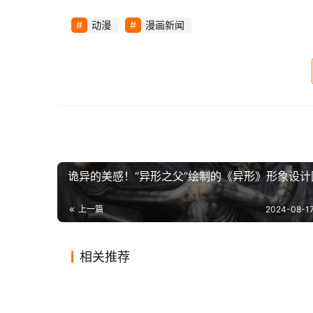
动漫
漫画新闻
诡异的美感！“异形之父”绘制的《异形》形象设计
上一篇
2024-08-17
相关推荐
《怪你过分美丽》粉丝剧情有多
复工后
　　《自白》的故事围绕两名登山者展开。
2020-06-26
1
1.4K
2020-07
王家卫电影看得多了，一起来欣
《光环
真实？肖战、郑钧想必都感同身
了？
2020-07-17
1
1.7K
2024-01
密。导演山下敦弘表示,这部作品既有悬疑元素,又
影视
影视
新《蝙蝠侠》电影片场照 罗伯特
《史密
赏下他的电影海报
告公开
受
2020-10-13
3
1.2K
2024-01
影视
影视