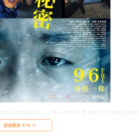
曾执导《琳达!琳达!》、《快一秒的他》等作品的山下敦弘担任导
演员。
阅读剩余 51%