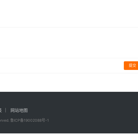
动、婚姻生活
评：曾经风光的电影
期上映！
影视
提交
技
网站地图
served.
鲁ICP备19002088号-1
浅井,但随着剧情发展,角色的复杂面逐渐显露。韩国演员梁益准则