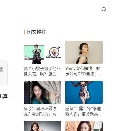
图文推荐
两个小嫂子为了他互
Yamy宣布解约！娱
版
扯头花，啊？怎会如
乐公司CEO自述：为
此？
什么中国艺人红了就
要解约？
出真
庆余年司理理最漂
戚薇“半露半穿”泰迪
亮？看到写真，网
熊大衣，搭薄款高
友：对不起，“二姨
领，冬装也能穿出时
娘”是我的
髦感！