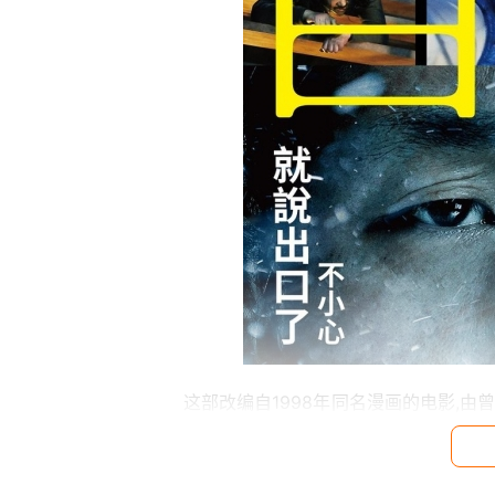
　　这部改编自1998年同名漫画的电影,由
主演阵容包括生田斗真、梁益准和奈绪等实力派