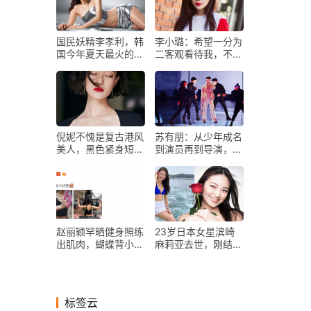
国民妖精李孝利，韩
李小璐：希望一分为
国今年夏天最火的组
二客观看待我，不要
合SSAK3！
以封建社会对妇女苛
刻标准
倪妮不愧是复古港风
苏有朋：从少年成名
美人，黑色紧身短裙
到演员再到导演，重
风韵十足，白皮穿搭
新转换跑道的他重返
太惊艳
20岁
赵丽颖罕晒健身照练
23岁日本女星滨崎
出肌肉，蝴蝶背小蛮
麻莉亚去世，刚结婚
腰抢镜，比生娃前还
20天，至今死因不
瘦！
明
标签云