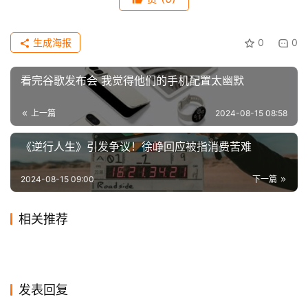
生成海报
0
0
看完谷歌发布会 我觉得他们的手机配置太幽默
上一篇
2024-08-15 08:58
《逆行人生》引发争议！徐峥回应被指消费苦难
2024-08-15 09:00
下一篇
相关推荐
迈克尔·杰克逊传记片《迈克
贾玲新作《热辣滚烫》定档大
2024-01-12
0
2024-01-11
0
《拿破仑》豆瓣评分跌至6.5
新版《宇宙战舰大和》电影曝
尔》定档2025年上映！
2023-12-08
0
年初一上映：为电影成功减肥
2024-01-03
0
影视
影视
《阿凡达2》新概念图曝光 潜
36岁谭卓出道十年终走红，1
分：英国大导的辱法大片
2020-08-05
3
先导预告 7月19日上映！
2019-12-14
1
影视
影视
印度暂停3月所有影视作品生
魔兽导演谈原计划三部曲！里
100斤
水器及RDA工程机器亮相
2020-03-17
1
年3女主，合作黄渤陈思诚迎
2020-07-14
1
影视
影视
郭帆《流浪地球》短片集官
产：首要是确保安全
2023-10-20
0
面没伊利丹和巫妖王？网友：
影视
影视
事业巅峰
宣！讲述14部全新独立故事
影视
发表回复
幸好没拍