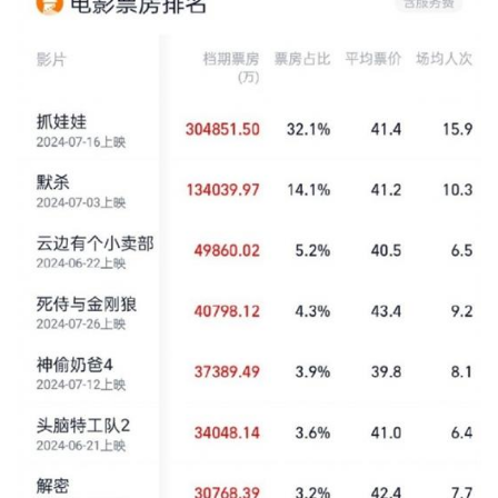
视
时
尚
动
漫
音
乐
汽
车
游
戏