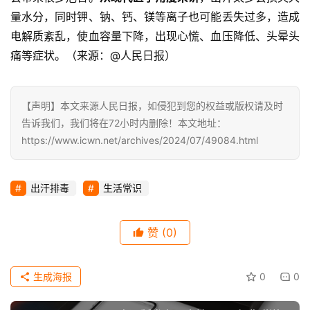
时
量水分，同时钾、钠、钙、镁等离子也可能丢失过多，造成
尚
电解质紊乱，使血容量下降，出现心慌、血压降低、头晕头
痛等症状。（来源：@人民日报）
动
漫
【声明】本文来源人民日报，如侵犯到您的权益或版权请及时
告诉我们，我们将在72小时内删除！本文地址：
音
https://www.icwn.net/archives/2024/07/49084.html
乐
汽
出汗排毒
生活常识
车
赞
(0)
游
戏
生成海报
0
0
科
技