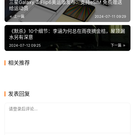
三星Galaxy Z Flip6奥运版发布：支持eSIM 免费赠送
给运动员
上一篇
2024-07-11 09:29
《默杀》10个细节：李涵为何总在雨夜摘金桔，屋顶漏
水另有深意
2024-07-12 09:25
下一篇
相关推荐
王晓晨身材有多绝？当看到她
怀孕多走路好？这三种孕妈却
2020-04-25
1
2019-10-25
0
女人40如虎是真的吗？真相让
咖啡再传致癌！消协、品牌公
的比基尼照后，就知更胜二十
2020-04-25
1
不可以
2023-12-10
0
其他
其他
万物复苏 上海迪士尼乐园有望
戚薇李承铉合拍杂志撒狗粮秀
男人兴奋
2020-05-06
0
司辟谣：只要不长期过量饮用
2020-08-05
1
其他
其他
黄晓明等唱《我们心在一起》
每天10-15分钟，在家运动减
年前
在5月下旬恢复营业
2020-02-06
1
恩爱，甜蜜对视太幸福
2020-08-27
0
其他
其他
专业健身球，让你减脂塑形快
抗击疫情为武汉加油
2019-10-25
0
脂，0基础可训练
其他
其他
人一步
其他
发表回复
请登录后评论...