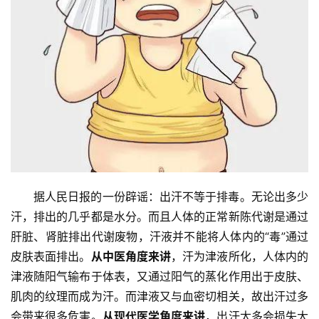
首
页
据人民日报的一份辟谣：出汗不等于排毒。无论出多少
汗，排出的几乎都是水分。而且人体的正常新陈代谢是通过
娱
肝脏、肾脏排出代谢废物，汗液并不能将人体内的“毒”通过
乐
皮肤表面排出。
从中医角度来讲
，汗为津液所化，人体内的
津液随阳气输布于体表，又通过阳气的蒸化作用出于皮肤、
影
肌肉的纹理而成为汗。而津液又与血密切相关，故出汗过多
视
会带来很多危害。
从现代医学角度来讲
，出汗太多会损失大