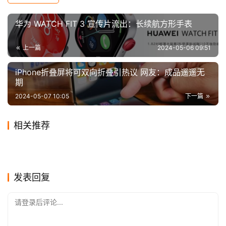
技
华为 WATCH FIT 3 宣传片流出：长续航方形手表
上一篇
2024-05-06 09:51
iPhone折叠屏将可双向折叠引热议 网友：成品遥遥无
期
2024-05-07 10:05
下一篇
相关推荐
超强喜剧阵容，葛优范伟同
黄渤主演，属于第一代中国网
2019-11-28
3
2020-09-22
1
在网飞讽刺喜剧《政客》中演过高富帅（图左）：
第30届金鹰奖提名公布：赵丽
《花繁叶茂》：听说B站的小
框，赵薇闫妮相遇，乔杉大潘
2020-09-16
1
游玩家的集体回忆
2020-05-19
1
影视
影视
电影《怪物猎人》制片方向中
《最后的生还者》第二季计划
颖获双提名，与孙俪角逐视后
2020-12-07
0
伙伴给这部剧亮出了9.3分
2023-12-08
0
影视
影视
《安家》热播，唐嫣却成最大
《光环》真人美剧第二季正式
重逢
国观众道歉：绝不是有意冒犯
2020-03-16
1
于2025年播出
2024-01-12
0
影视
影视
《姜子牙》人物关系版海报发
赢家，网友称羡慕她能嫁给罗
2020-09-28
1
预告公开！2月开播
影视
影视
布 透露影片起缘故事
影视
发表回复
晋
请登录后评论...