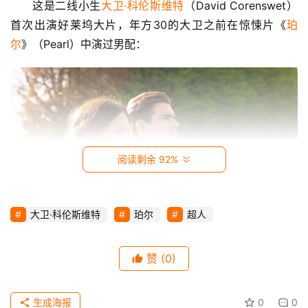
这是二线小生
大卫·科伦斯维特
（David Corenswet）
首次出演好莱坞大片，年方30的大卫之前在惊悚片《
珀
时
尔
》（Pearl）中演过男配：
尚
动
漫
音
乐
阅读剩余 92%
汽
车
大卫·科伦斯维特
珀尔
超人
游
在HBO的《火线》精神续作《城市主宰》（We Own 
赞
(0)
戏
This City）中演过警探（图左）：
科
生成海报
0
0