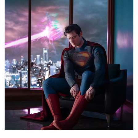
首
页
娱
乐
影
视