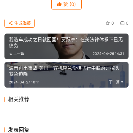
赞
(0)
科
技
生成海报
0
0
我造车成功之日就回国！贾跃亭：在美法律体系下已无
债务
【声明】本文来源快科技，如侵犯到您的权益或版权请及时告
上一篇
2024-04-26 14:31
诉我们，我们将在72小时内删除！本文地址：
https://www.icwn.net/archives/2024/04/48641.html
波音再出事故 美国一客机应急滑梯飞行中脱落：掉头
紧急迫降
2024-04-27 10:11
下一篇
相关推荐
索尼Xperia 1 VI外观首度曝
上下折叠价格或超万元 三星为
2024-04-12
0
2020-02-01
1
iPhone 15刷新历史低价：苹
小米Note 10 Pro上线西班
光：祖传4K带鱼屏被砍
2024-03-14
0
Galaxy Z Flip手机申请商标
2019-12-23
0
手机
手机
2899元坚果Pro3评测：用实
三星 Galaxy Tab S9 FE / FE
果官方旗舰店首次加入以旧换
2019-11-01
0
牙，售价5043元
2023-10-20
0
手机
手机
三星S25系列将新增电池AI功
三星手机2019：“全球第一”的
力撑起理想和情怀
2024-05-07
0
+ 平板国行版售价公布：首发
2019-12-24
0
手机
手机
iOS 14.2新增歌曲识别功能！
新 最高补贴1000元
能：性能不减续航提升10%
2020-11-21
0
“成”与“败”
手机
手机
2999 元起
手机
发表回复