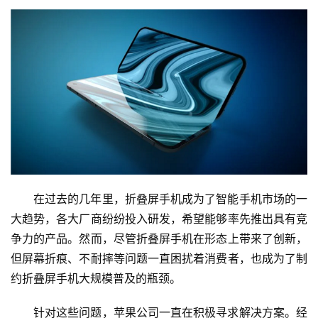
在过去的几年里，折叠屏手机成为了智能手机市场的一
首
页
大趋势，各大厂商纷纷投入研发，希望能够率先推出具有竞
争力的产品。然而，尽管折叠屏手机在形态上带来了创新，
娱
但屏幕折痕、不耐摔等问题一直困扰着消费者，也成为了制
乐
约折叠屏手机大规模普及的瓶颈。
针对这些问题，苹果公司一直在积极寻求解决方案。经
影