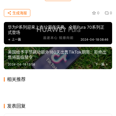
科
技
生成海报
0
0
华为P系列迎来上市12周年庆典，全新Pura 70系列正
式登场
上一篇
2024-04-18 08:46
美国给予字节跳动额外180天出售TikTok期限：拒绝出
售将面临禁令
更重要的是，苹果公司还在专利中提到，弹簧层的设计
2024-04-18 13:58
下一篇
可以调整，以适应不同的使用场景。如果有需要，可以将泡
沫柱和其他可压缩结构与弹簧穿插在一起，以帮助调整弹簧
相关推荐
层的性能。这种灵活性使得
苹果折叠屏
iPhone能够适应更
风波中的滴滴：离无人驾驶落
微软：正努力让创意成为第一
2019-11-17
0
2023-11-10
0
苹果的新耳机AirPods Max：
史上最大、最贵iPad Air即将
地还有多远？
2020-12-09
0
方游戏的必然选择
2024-04-19
0
科技
科技
多的用户需求，提供更加稳定可靠的体验。
Google计划用自己的方式在
华为麒麟1020曝光：5nm加
想让你冬天不冻耳朵
2020-11-22
0
登场：搭载12.9英寸Mini LED
2019-12-08
1
科技
科技
网传被鲨纹科技解约 罗永浩现
打破永久免费承诺！360浏览
Windows 10上修复Chrome
2019-12-30
1
持、性能提升近50%
2020-12-01
0
科技
科技
腾讯QQ9正式发布！4年来最
屏
身回应
2023-12-21
0
器推出VIP会员功能：一年
科技
科技
吃内存的问题
大更新
科技
苹果公司在专利中还表示，这种内嵌弹簧层的折叠屏技
发表回复
99.9元
术不仅可以应用于iPhone，还可以拓展至其他苹果产品，