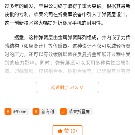
视
过多年的研发，苹果公司终于取得了重大突破。根据其最新
获批的专利，苹果公司在折叠屏设备中引入了弹簧层设计，
时
这一创新技术将大幅提升折叠屏手机的耐用性。
尚
据悉，这种弹簧层由金属弹簧阵列组成，并内嵌了力传
动
感结构（如应变计）等传感器。这种设计不仅可以减轻折叠
漫
时的压力，还可以有效缓解屏幕在反复折叠和展开过程中受
到的应力影响。同时，弹簧层还可以采用多种柔性金属制
音
造，如弹簧钢、镍铬铝合金、铍铜合金等，以确保其具有良
乐
好的弹性和耐用性。
阅读剩余 54%
汽
车
iPhone
新专利
苹果折叠屏
游
戏
赞
(0)