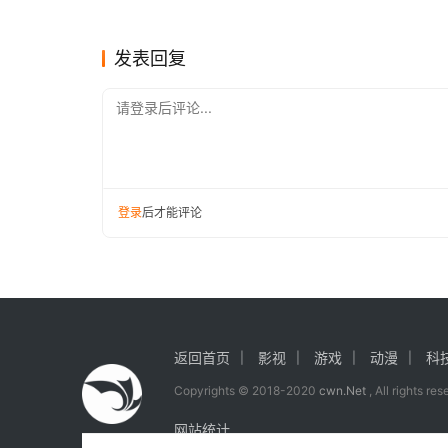
10日 受害人拒调解：其手机里
无力做
其他
其他
有多段偷拍视频，还曾传给陌生
男子
发表回复
请登录后评论...
登录
后才能评论
返回首页
影视
游戏
动漫
科
Copyrights © 2018-2020
cwn.Net
, All rights re
网站统计