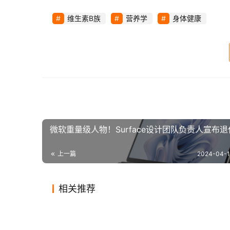
维生素B族
营养学
身体健康
此外，肉类还含有丰富的
维生素B族
和锌等
免疫力等方面都具有重要作用。女性通过多吃肉
态。
当然，我们也要注意到，虽然肉类对女性健
导致脂肪堆积、胆固醇升高等问题，对健康产生
选择低脂、高蛋白的肉类品种。
总之，女人一定要多吃肉，但这并不意味着
微软重量级人物！Surface设计团队负责人宣布退
食习惯，合理搭配膳食，确保摄入充足的肉类和
上一篇
2024-04-1
控制体重，让身体更加健康、美丽。
相关推荐
【版权声明】本文内容系
川图科技
8090后性福报告：80后钟情按
高能日
https://www.icwn.net/archives/2024/04/48523.ht
2019-11-03
0
978
2020-01
想要“好孕”，3大备孕措施不可
女性小
摩器，90后则偏爱套套
过》：
2020-03-20
0
937
2020-03
其他
其他
郑州21岁女子洗浴中心偷拍被拘
贾跃亭
少！
擦拭时
的体验
2020-12-03
0
1.3K
2020-02
其他
其他