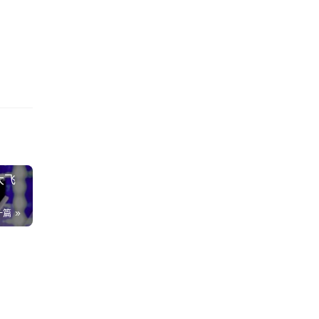
增强
神状
可能
量和
和饮
大飞
动和
一篇
：
茶
16
女
89
啪
女
.1K