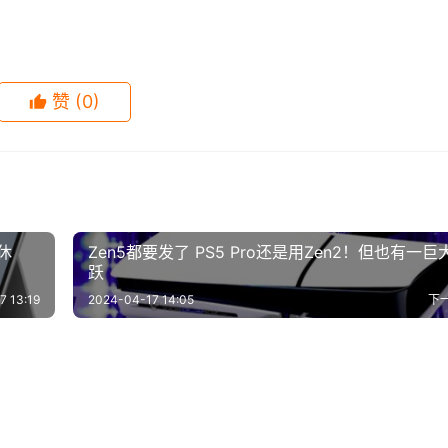
微量元素。这些营养素对于维持神经系统健康、促进新陈代谢、
，可以摄入这些必要的营养素，从而保持身体健康和良好的精
赞
(0)
康有很多好处，但并不意味着可以无节制地摄入。过量摄入肉类
不利影响。因此，女性在增加肉类摄入的同时，也要注意控制总
盲目地增加肉类摄入。我们应该根据自己的身体状况、营养需求
休
Zen5都要发了 PS5 Pro还是用Zen2！但也有一巨
跃
其他营养素，从而保持身体健康和活力。同时，也要注意适量运
7 13:19
2024-04-17 14:05
下
原创，图片来自网络，转载请注明出处。本文地址
剧《下辈子我再好好
叶底有这些特征的才是好的白
ml
-13
1
1.4K
2019-10-25
0
8
便后用纸巾擦有必要吗？
麻豆传媒拍摄淫秽视频被抓，
女生恋爱依存症是什么样
-26
0
851
2023-10-16
0
4
其他
：祖国人民深受疫情之苦
想要方式更加完美必须掌握啪
要注意哪些问题？
演员收入惊人，甚至超越日本
-02
5
841
2019-11-19
0
1
其他