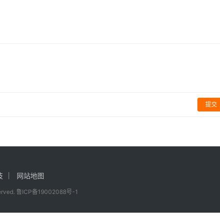
贡献心如刀绞
啪步骤才行
优
其他
提交
技
网站地图
served.
鲁ICP备19002088号-1