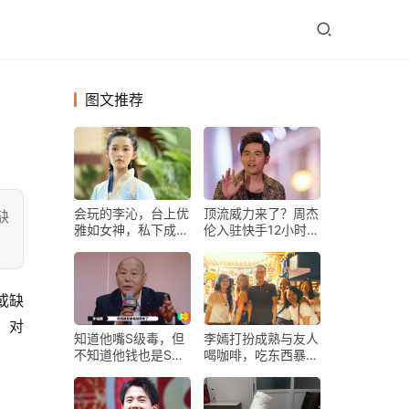
图文推荐
会玩的李沁，台上优
顶流威力来了？周杰
缺
雅如女神，私下成
伦入驻快手12小时吸
“古灵精怪”小丫头
粉459万，日出东方
一字涨停
或缺
，对
知道他嘴S级毒，但
李嫣打扮成熟与友人
不知道他钱也是S级
喝咖啡，吃东西暴露
多啊！
缺陷，手术痕迹依旧
明显