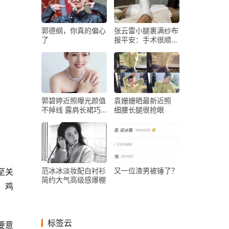
郭德纲，你真的偏心
张云雷小腿裹满纱布
了
报平安：手术很顺利
放心
郭碧婷近照曝光颜值
袁姗姗晒最新近照
不掉线 露肩长裙巧
细腰长腿很抢眼
妙遮掩孕肚满脸幸福
范冰冰淡妆配白衬衫
又一位渣男被锤了？
至关
简约大气高级感爆棚
、鸡
标签云
要意