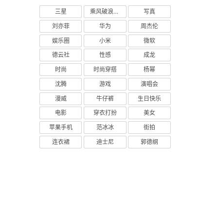
三星
乘风破浪的姐姐
写真
刘亦菲
华为
周杰伦
娱乐圈
小米
微软
德云社
性感
成龙
时尚
时尚穿搭
杨幂
沈腾
游戏
演唱会
漫威
牛仔裤
生日快乐
电影
穿衣打扮
美女
苹果手机
范冰冰
街拍
连衣裙
迪士尼
郭德纲