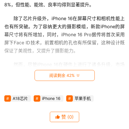
视
8%，但性能、能效、良率均得到显著提升。
时
除了芯片升级外，iPhone 16在屏幕尺寸和相机性能上
尚
也有所突破。为了容纳更大的摄影模组，新款iPhone的屏
幕尺寸将有所增加，同时，iPhone 16 Pro据传将首次采用
动
屏下Face ID技术，前置相机的孔也有所保留，这种设计既
漫
保证了美观性，又提升了摄影能力。
音
然而，尽管iPhone 16在硬件上进行了诸多升级，市场
乐
反应却呈现出一定的复杂性。据红星新闻记者调查，尽管电
阅读剩余 42%
商平台官方旗舰店在促销活动后恢复了原价，但iPhone的
汽
实际成交价较官方定价已下调超千元。尤其是在iPhone 15
车
系列推出后，尽管产品本身表现出色，但消费者购买热情却
A18芯片
iPhone 16
苹果手机
不高。这可能与市场饱和、消费者等待新款产品等因素有
游
关。
戏
赞
(0)
对此，苹果也推出了相应的换购计划。消费者可以用