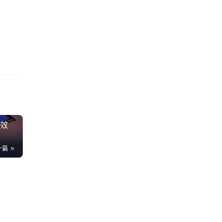
球，
有效
一篇
突
67
抛
87
现
24