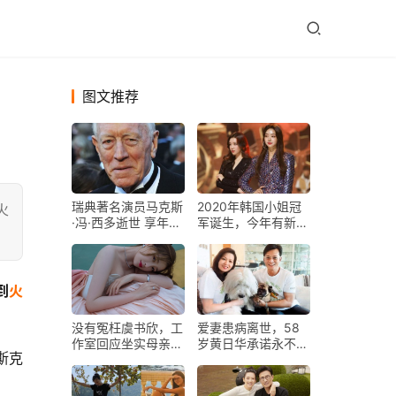
图文推荐
瑞典著名演员马克斯
2020年韩国小姐冠
火
·冯·西多逝世 享年90
军诞生，今年有新规
岁
则避免大撞脸
到
火
没有冤枉虞书欣，工
爱妻患病离世，58
作室回应坐实母亲老
岁黄日华承诺永不再
斯克
赖，第二个周震南？
娶，已买下夫妻墓碑
百年后合葬