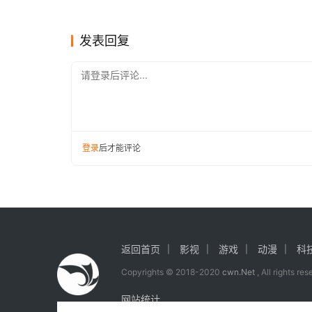
索新概念
225
科学探索
科学探
发表回复
请登录后评论...
登录
后才能评论
【声明】本文来源快科技，如侵犯到您的权益或版权请
https://www.icwn.net/archives/2024/04/48385.ht
返回首页
影视
游戏
动漫
科
Copyrights © 2018-2020
cwn.Net
, All rights re
网站统计