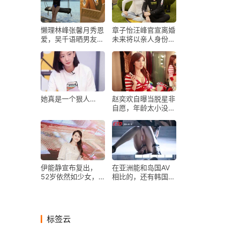
懒理林峰张馨月秀恩
章子怡汪峰官宣离婚
爱，吴千语晒男友视
未来将以亲人身份共
角性感美照，腿长2
同抚养孩子
米即视感
她真是一个狠人…
赵奕欢自曝当脱星非
自愿，年龄太小没有
选择，曾因此被制片
人嘲讽
伊能静宣布复出，
在亚洲能和岛国AV
52岁依然如少女，
相比的，还有韩国
这本书透露她内外兼
MV（内有视频，慎
修的秘密
点）
标签云