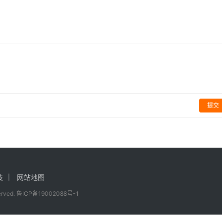
亿公里，NASA想干啥？
一种神秘引力波
索
科学探索
提交
“星舰”
及时告诉我们，我们将在72小时内删除！本文地址：
ml
技
网站地图
served.
鲁ICP备19002088号-1