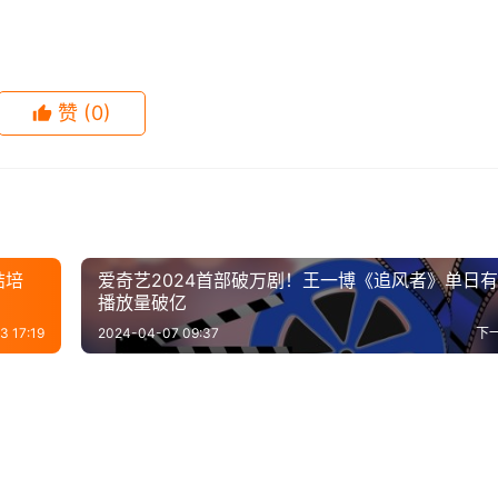
舰”，原预定计划其应坠落在印度洋中。
重复使用的运输系统，可将人和货物送至地球轨道，帮助人类重返月
赞
(0)
测，马斯克预测人类登陆火星的时间将在2029年。
火星上，他表示生于地球葬于火星将会是一件非常酷的事。
结培
爱奇艺2024首部破万剧！王一博《追风者》单日
播放量破亿
3 17:19
2024-04-07 09:37
下
年罕见天文奇观：土星和木
研究称新冠病毒的D614G显性
-26
0
1.2K
2020-09-26
3
8
即！“嫦娥五号”进行发射
天文学家首次观测恒星向地球
来近距离交汇
变使其变得更加危险
-22
0
716
2019-12-13
0
7
索
科学探索
船正离开太阳系，最远已
黑洞落入虫洞会发生什么？出
一次全区合练
掷“入侵彗星”
-01
0
1.4K
2020-08-26
0
9
索
科学探索