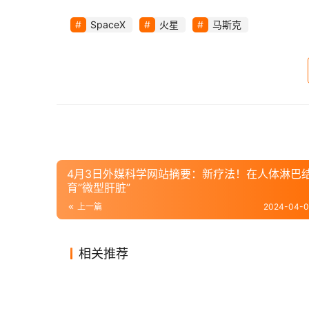
SpaceX称在重返大气层过程中失去了“星
SpaceX
火星
马斯克
按照SpaceX设想，“星舰”将是一种可
前往火星等地。
此前有网友询问马斯克对人类登陆火星时间预
马斯克曾透露自己愿望——
希望未来能死在
4月3日外媒科学网站摘要：新疗法！在人体淋巴
育”微型肝脏”
上一篇
2024-04-0
相关推荐
绝美太空！从最亮超新星爆炸到
800
2020-10-05
0
1.3K
2020-11
SpaceX和蓝色起源将帮助
发射在
美丽螺旋星云
星将迎
2020-05-03
1
1.0K
2020-11
科学探索
科学探
NASA公布月球表面可持续性探
5艘飞
NASA开发载人登月系统
前最后
2020-04-06
2
851
2020-12
科学探索
科学探