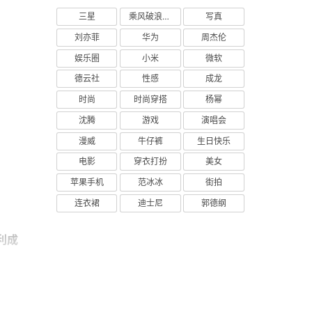
三星
乘风破浪的姐姐
写真
刘亦菲
华为
周杰伦
娱乐圈
小米
微软
德云社
性感
成龙
时尚
时尚穿搭
杨幂
沈腾
游戏
演唱会
漫威
牛仔裤
生日快乐
电影
穿衣打扮
美女
苹果手机
范冰冰
街拍
连衣裙
迪士尼
郭德纲
利成