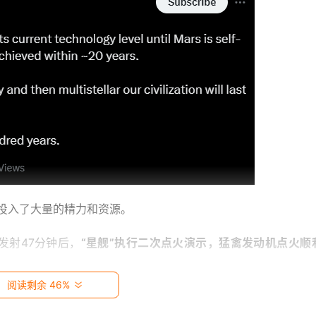
eX投入了大量的精力和资源。
，发射47分钟后，
“星舰”执行二次点火演示，猛禽发动机点火顺
。
阅读剩余 46%
擦下丢失信号，画面显示其海拔高度65千米。