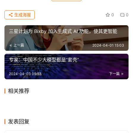
科
织、摘要、翻译以及通过在屏幕上画圆圈启动搜索的“即圈
技
即搜”功能。
生成海报
0
0
三星智能手机产品线的另一支柱折叠屏手机也获得积极
三星计划为 Bixby 加入生成式 AI 功能，使其更智能
反响。截至今年2月底的六个月内，Galaxy Z Fold5/Flip5
系列共售出739万台（Flip为476万台、Fold为263万
上一篇
2024-04-01 15:03
台），略超Galaxy Z Fold4/Flip4系列（Flip为455万台、
专家：中国不少大模型都是“套壳”
Fold为280万台），后者总销量为735万台。三星电子一位
官员表示，利润更高的高端手机销量增加将有助于提高业
2024-04-03 09:53
下一篇
绩。
相关推荐
三星计划利用美国司法部对苹果公司提起的涉嫌“违反
三星Galaxy S21 Ultra CAD图
极夜模式夜拍无极限 OPPO
反垄断法”的诉讼，加速其主导高端手机市场的战略。 据美
2020-11-19
0
2019-10-29
0
卢伟冰：上手体验之后 才能感
Redmi K30 Pro曝光：明年3
曝光 前置镜头开孔超小！
2023-12-10
0
Reno2 Z全面评测
2019-12-13
0
手机
手机
25小时续航，499元：魅族头
雷军庆祝小米超苹果重返全球
国司法部称，苹果故意降低iPhone到安卓手机的文本和视
受Redmi K70的细致
2019-10-28
0
月发布、搭载骁龙865？
2020-11-01
1
手机
手机
年度旗舰手机：华为Mate30
华为鸿蒙OS 2.0手机版终于要
戴式蓝牙耳机HD60全网开售
2019-10-24
0
智能手机出货量前三 机构称有
2020-12-09
0
手机
手机
Redmi 2021年度旗舰！曝
Pro评测
2020-12-11
1
来了！替换安卓水到渠成
手机
手机
频传输速度，并阻止iPhone与Samsung Pay、Galaxy 
望超越华为
Redmi K40系列即将登场
手机
发表回复
Watch等三星服务/产品之间的连接兼容性。如果罪名成