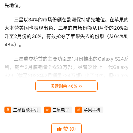
视
先地位。
三星以34%的市场份额在欧洲保持领先地位。在苹果的
时
大本营美国也表现出色，三星的市场份额从1月份的20%跃
尚
升至2月份的36%，有效抢夺了苹果失去的份额（从64%到
48%）。
动
漫
三星重夺榜首的主要功臣是1月份推出的Galaxy S24系
列，截至2月底销量为653万部。尽管这比上一代Galaxy 
音
S23（截至2023年2月销量724万部）少了10%，但Galaxy 
乐
S24系列的上市时间比上一代晚大约十天，其表现也值得关
阅读剩余 46%
汽
注。
车
得益于Galaxy S24系列，三星在高端手机必争之地美
三星智能手机
三星电子
苹果手机
国市场份额飙升。2月份三星在美国智能手机销量的52%来
游
戏
自Galaxy S24系列。业界称赞该手机的AI功能赢得了美国
赞
(0)
消费者的青睐，例如通话实时翻译13种语言、自动笔记组