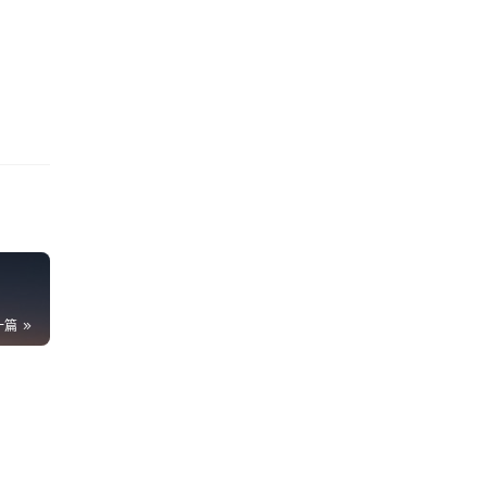
一篇
代
93
将
14
少
62