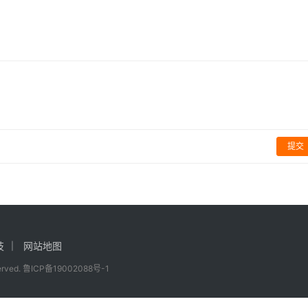
败 押注新型业务
半年左右
互联网
为2023年共申请6494件国际专利，依然是全球第一，已经连续
4件，差距巨大，再之后则分别是
美国高通
、日本三菱电机、中国
提交
技
网站地图
served.
鲁ICP备19002088号-1