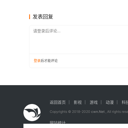
引入标签功能
屡遭挫
互联网
互联网
根据世界知识产权组织最新公布的信息，
华
发表回复
霸榜。
请登录后评论...
华为之后第二名是
三星
，但专利数仅392
方。
登录
后才能评论
返回首页
影视
游戏
动漫
科
Copyrights © 2018-2020
cwn.Net
, All rights re
网站统计