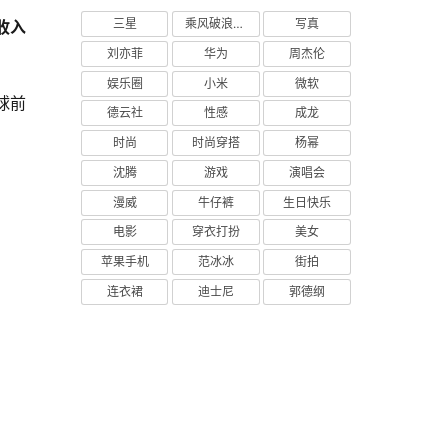
三星
乘风破浪的姐姐
写真
收入
刘亦菲
华为
周杰伦
娱乐圈
小米
微软
球前
德云社
性感
成龙
时尚
时尚穿搭
杨幂
沈腾
游戏
演唱会
漫威
牛仔裤
生日快乐
电影
穿衣打扮
美女
苹果手机
范冰冰
街拍
连衣裙
迪士尼
郭德纲