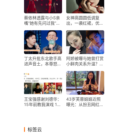
蔡依林透露与小S亲
女神高圆圆低调复
嘴“她有先问过我”，
出，一袭红裙，优雅
夸赞对方身材苗条
又知性，魅力不减当
年
丁太升批东北歌手高
阿娇被曝与她曾打赏
进声音土，本尊怒
小鲜肉关系升温？霍
怼：生活在农村就不
汶希回应
能做音乐了？
王宝强感谢刘德华：
43岁芙蓉姐姐近照
15年前教我演戏 15
曝光：从扮丑网红到
年后教我跳舞
千万富婆，她经历了
什么？
标签云