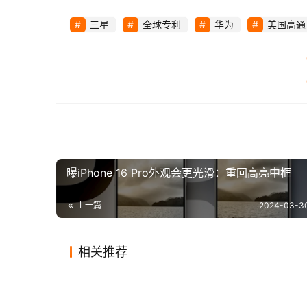
截至2023年底，华为在全球共持有有效授权
三星
全球专利
华为
美国高通
曝iPhone 16 Pro外观会更光滑：重回高亮中框
上一篇
2024-03-30
相关推荐
微信新功能曝光：群聊名称备注
世嘉美
2020-04-14
0
1.2K
2023-11
谷歌 Chrome 浏览器推出全新特
Chro
仅自己可见
针对性
2024-04-11
0
635
2020-11
互联网
互联网
Twitter正为美国大选候选人重新
Face
性，提升用户体验
几年软
2019-12-13
1
997
2019-12
互联网
互联网