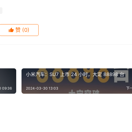
专利超过14万件。
赞
(0)
小米汽车：SU7 上市 24 小时，大定 88898 台
 09:36
2024-03-30 13:03
下
国被指控反工会：威胁将
微软终于对IE下手了：一个时
-17
0
566
2020-11-25
0
9
me 87正式版发布下载：近
微软宣布动视暴雪CEO考迪克
大规模裁员
的结束 全力发展Edge
-19
2
1.0K
2023-12-21
0
7
互联网
book的2019回顾：天秤币
蚂蚁上市时间推迟 保守估计至
件性能改进最大的一次
于12月29日离职
-25
0
1.1K
2020-11-04
0
9
互联网