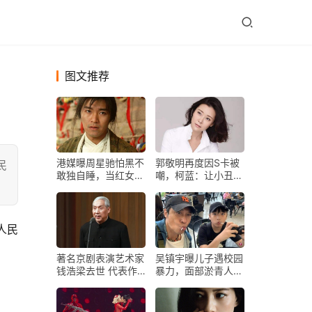
图文推荐
港媒曝周星驰怕黑不
郭敬明再度因S卡被
民
敢独自睡，当红女星
嘲，柯蓝：让小丑拥
突现酒店，花边新闻
有话语权是对行业的
首曝光
侮辱
人民
著名京剧表演艺术家
吴镇宇曝儿子遇校园
钱浩梁去世 代表作
暴力，面部淤青人们
《红灯记》
心疼