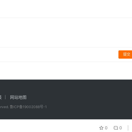
么呢？
新片，这部以六零年代太空竞赛为背景的影片定于今夏上线首播。
提交
技
网站地图
served.
鲁ICP备19002088号-1
0
0