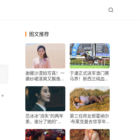
图文推荐
谢娜沙漠拍写真！一
于谦正式进军澳门赛
。
袭纱裙清爽又飘逸，
马界！新西兰纯血马
古风与现代结合不失
“谦卦”53倍赔率爆冷
时尚感
夺冠
）。
范冰冰“消失”的两年
第三任邦女郎霍纳尔
里，谁分了她的“奶
·布莱克曼去世享年
酪”
94岁，家人发声明