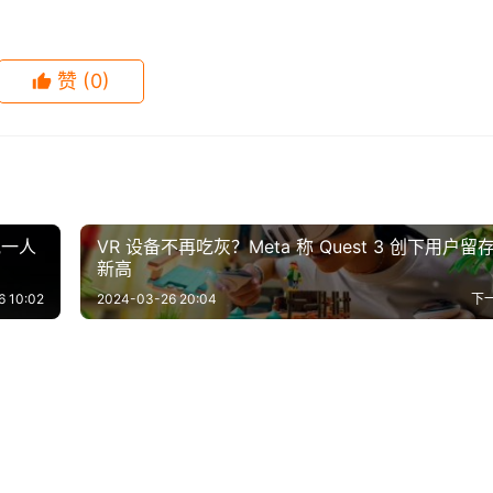
赞
(0)
他一人
VR 设备不再吃灰？Meta 称 Quest 3 创下用户留
新高
6 10:02
2024-03-26 20:04
下
战！林峯PK陈展鹏，明显
59岁费翔：电影预告片曝光，
-14
0
1.3K
2019-12-21
1
1.
嫌疑人》曝预告 惠英红质
电影《海王2》全球票房突破2.
麻了
脸完全没有男神的影子，美男
-18
0
675
2024-01-01
0
6
影视
哥张国荣8部经典电影
《姜子牙》热度正浓，“二郎神
斐母亲身份
亿美元！豆瓣评分6.6分
老了
-28
1
1.2K
2020-10-05
1
1.
影视
蹭着热度来了，下一部又会是
影视