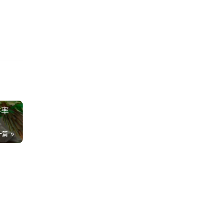
存率
一篇
看
5K
5
也
94
”
6K
什