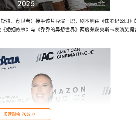
（哥斯拉、创世者）接手该片导演一职，剧本则由《侏罗纪公园》
后凭《婚姻故事》与《乔乔的异想世界》两度荣获奥斯卡表演奖提
阅读剩余 70%