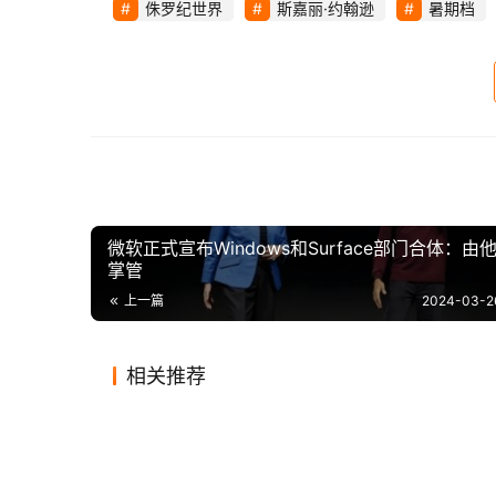
侏罗纪世界
斯嘉丽·约翰逊
暑期档
微软正式宣布Windows和Surface部门合体：由
掌管
上一篇
2024-03-2
相关推荐
《侏罗纪世界3》宣布推迟到
电视大
2020-10-07
1
1.6K
2023-10
大卫·雷奇将不再执导《新侏罗纪
《拯救
2022年上映 好莱坞大片纷纷逃
后者赢
2024-02-10
0
663
2023-10
影视
影视
《吹哨人》：新颖题材，出色演
重温哥
世界》 意见没谈拢
疑张小
匿
2019-12-10
1
1.2K
2020-03
影视
影视
技，中国人在哪里都能创造奇
影视
影视