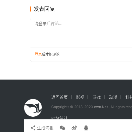
迹！
发表回复
请登录后评论...
她还与查宁·塔图姆联合主演了苹果影业的
登录
后才能评论
返回首页
影视
游戏
动漫
科
Copyrights © 2018-2020
cwn.Net
, All rights re
网站统计
生成海报