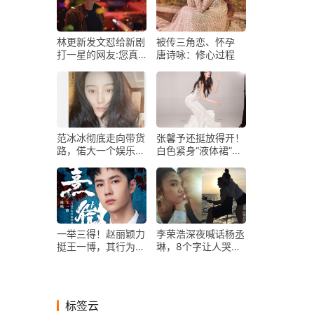
林更新发文怼给新剧
被传三角恋、怀孕
打一星的网友:您真
唐诗咏：修心过程
的看剧了吗
范冰冰彻底走向带货
张馨予还挺放得开！
路，偌大一个娱乐
白色紧身“液体裙”穿
圈，怎么就容不下
出无痕感，身材曲线
她？
吸睛
一举三得！赵丽颖力
李荣浩深夜喊话杨丞
挺王一博，其行为背
琳，8个字让人哭笑
后隐藏更多行业秘密
不得，他这是想老婆
了？
标签云