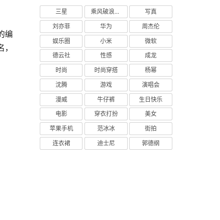
三星
乘风破浪的姐姐
写真
刘亦菲
华为
周杰伦
的编
娱乐圈
小米
微软
名，
德云社
性感
成龙
时尚
时尚穿搭
杨幂
沈腾
游戏
演唱会
漫威
牛仔裤
生日快乐
电影
穿衣打扮
美女
苹果手机
范冰冰
街拍
连衣裙
迪士尼
郭德纲