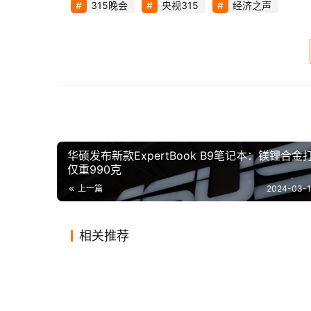
315晚会
央视315
经济之声
华硕发布新款ExpertBook B9笔记本：镁锂合金
仅重990克
回顾下2023年315晚会曝光内容：
上一篇
2024-03-1
1、泰国香米竟是加了不合格香精添加剂的本
相关推荐
腿粗如何健身才能破？
2、妆字号美容针，鱼目混杂产品不合格，
2月新
2020-02-07
0
843
2020-02
揭秘买卖儿童暗网：“六岁女
出汗真
子的人
2020-11-23
0
1.2K
2024-07
其他
其他
韩国10大健身美女，惊艳全场
员工拒
孩，要不要？”
肯定是
《蜗居
2020-04-23
3、电动车头盔质量不过关，定在头上的“尖刀
8
2.1K
2020-05
其他
其他
法律专
其他
其他