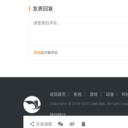
4、网络主播“儿子”们，专坑“父母”钱。
发表回复
5、药贩子的免费“新奇”套路，评书机成为销
请登录后评论...
6、“ETC卡禁用”、“快递丢失理赔”，“隔
7、直播间“刷单”，营造“火爆”气氛。
登录
后才能评论
8、废旧手机、电脑，个人信息有隐患。
9、“冒险”项目真的很冒险，安全带隐患大
10、翻新绝缘子流向市场，竟然只靠刷一刷
返回首页
影视
游戏
动漫
科
11、小心你的手机成为窃听器，三方窃听软
Copyrights © 2018-2020
cwn.Net
, All rights re
12、高标准农田用的是“低标”材料
网站统计
生成海报