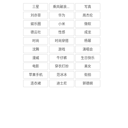
三星
乘风破浪的姐姐
写真
刘亦菲
华为
周杰伦
娱乐圈
小米
微软
德云社
性感
成龙
时尚
时尚穿搭
杨幂
沈腾
游戏
演唱会
漫威
牛仔裤
生日快乐
电影
穿衣打扮
美女
苹果手机
范冰冰
街拍
连衣裙
迪士尼
郭德纲