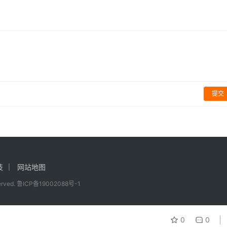
售机。
空盗刷”钓鱼短信不要轻易点击。
提交
技
网站地图
件
served.
鲁ICP备19002088号-1
0
0