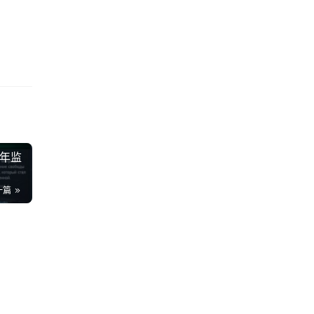
 年监
一篇
发
23
轻
0K
成
28
！