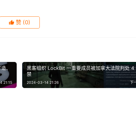
赞
(0)
打造、
黑客组织 LockBit 一重要成员被加拿大法院判处 4
禁
4 21:15
2024-03-14 21:26
下
地米
小心美容变成毁容。
剧盘点：六六新作《卖房
什么？接不到吻戏的彭昱畅竟
-05
0
1.4K
2020-04-23
1
8
的能帮身体排毒吗？答案
健身的几个概念和常识，带你
》孙俪主演聚焦房产，继
文宣布恋爱了！
-12
0
545
2020-04-28
0
1.
其他
绝加班被判赔公司1.8万
《寄生虫》改写奥斯卡历史，
不能！
松走进健身的世界
》之后再掀狂潮
”。
-06
2
907
2020-02-11
0
9
其他
家：荒唐
首次斩获大奖的非英语种作品
其他