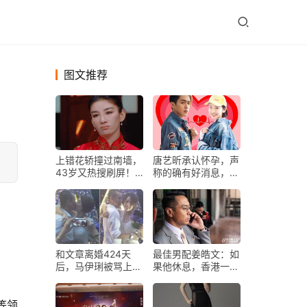
图文推荐
上错花轿撞过南墙，
唐艺昕承认怀孕，声
43岁又热搜刷屏！
称的确有好消息，张
黄奕到底有没有翻红
若昀也转发感谢关心
的命？
和文章离婚424天
最佳男配姜皓文：如
后，马伊琍被骂上热
果他休息，香港一半
搜，她真的释怀了
电影都开不了工
吗？
等领