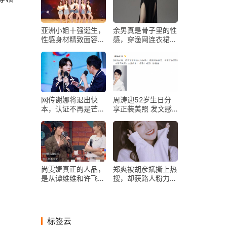
亚洲小姐十强诞生，
余男真是骨子里的性
性感身材精致面容太
感，穿渔网连衣裙开
美啦
叉到大腿根，气质惊
艳
网传谢娜将退出快
周涛迎52岁生日分
本，认证不再是芒果
享正装美照 发文感
台主持人，发文回应
恩所有的爱
说明一切
尚雯婕真正的人品，
郑爽被胡彦斌撕上热
是从谭维维和许飞
搜，却获路人粉力
“攻击”她后才展现
挺：我找到郑爽爆红
的？
的原因了
标签云