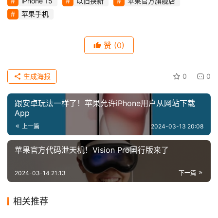
iPhone 15
以旧换新
苹果官方旗舰店
戏
苹果手机
科
赞
(0)
技
生成海报
0
0
跟安卓玩法一样了！苹果允许iPhone用户从网站下载
App
上一篇
2024-03-13 20:08
苹果官方代码泄天机！Vision Pro国行版来了
2024-03-14 21:13
下一篇
相关推荐
三星强势反弹，占据全球热销
索尼Xperia 1 VI外观首度曝