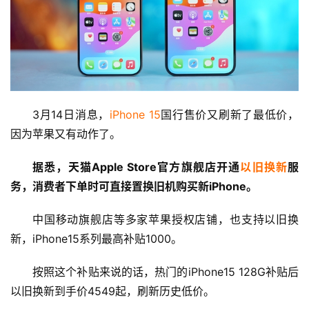
3月14日消息，
iPhone 15
国行售价又刷新了最低价，
因为苹果又有动作了。
据悉，天猫Apple Store官方旗舰店开通
以旧换新
服
务，消费者下单时可直接置换旧机购买新iPhone。
中国移动旗舰店等多家苹果授权店铺，也支持以旧换
首
新，iPhone15系列最高补贴1000。
页
按照这个补贴来说的话，热门的iPhone15 128G补贴后
娱
以旧换新到手价4549起，刷新历史低价。
乐