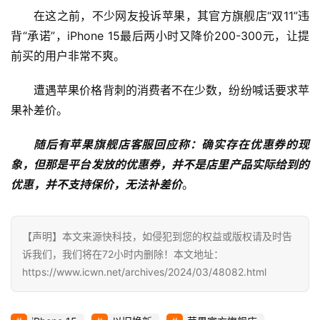
在这之前，不少网友投诉苹果，其官方旗舰店“双11”违
影
背“承诺”，iPhone 15最后两小时又降价200-300元，让提
视
前买的用户非常不爽。
遭遇苹果价格背刺的消费者不在少数，纷纷喊话要求苹
时
尚
果补差价。
随后有苹果旗舰店客服回应称：确实存在优惠券的现
动
漫
象，但那是平台发放的优惠券，并不是店里产品实际给到的
优惠，并不支持保价，无法补差价
。
音
乐
【声明】本文来源快科技，如侵犯到您的权益或版权请及时告
诉我们，我们将在72小时内删除！本文地址：
汽
https://www.icwn.net/archives/2024/03/48082.html
车
游