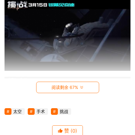
视
时
尚
动
漫
音
乐
阅读剩余 67%
汽
车
太空
手术
挑战
游
戏
赞
(0)