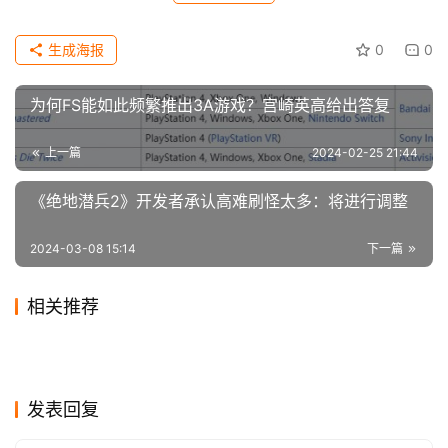
科
技
生成海报
0
0
为何FS能如此频繁推出3A游戏？宫崎英高给出答复
上一篇
2024-02-25 21:44
《绝地潜兵2》开发者承认高难刷怪太多：将进行调整
2024-03-08 15:14
下一篇
相关推荐
最好的演技！《美末2》第二
生猛！《涉过愤怒的海》曝特
2025-04-28
0
2023-11-01
0
凭借一部网大，樊少皇的功夫
哈普警长光头回归！《怪奇物
集艾莉演员获最佳表演奖
2020-06-18
1
辑 周迅黄渤为戏玩命
2020-03-05
1
影视
影视
《龙岭迷窟》陈瞎子惊艳出
大卫·雷奇将不再执导《新侏罗
终于“出圈”，这个张天师武功
2020-04-08
1
语》第4 季读本影片泄机密
2024-02-10
0
影视
影视
漫威《蜘蛛夫人》新预告 达
王漫妮输的只剩底裤，这不现
场，国家一级演员为何“下凡”
2024-01-20
0
纪世界》 意见没谈拢
2020-08-01
3
影视
影视
迈克尔·杰克逊传记片《迈克
有点强
「妹妹艾莉卡」将有更多戏
妹：我觉得我能看到未来
2024-01-12
0
实
影视
影视
演网剧？
尔》定档2025年上映！
影视
份！
发表回复