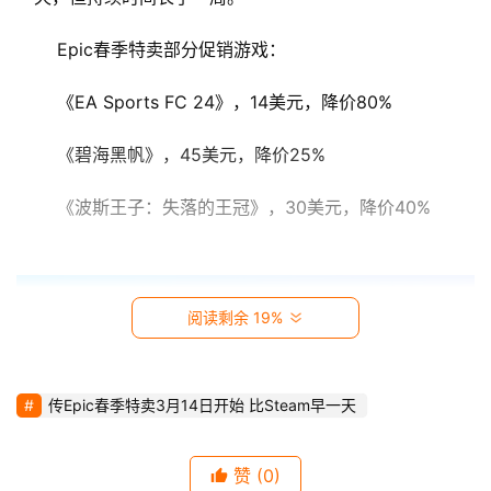
视
 Epic春季特卖部分促销游戏： 
时
 《EA Sports FC 24》，14美元，降价80% 
尚
 《碧海黑帆》，45美元，降价25% 
动
漫
 《波斯王子：失落的王冠》，30美元，降价40% 
音
乐
阅读剩余 19%
汽
车
传Epic春季特卖3月14日开始 比Steam早一天
游
戏
赞
(0)