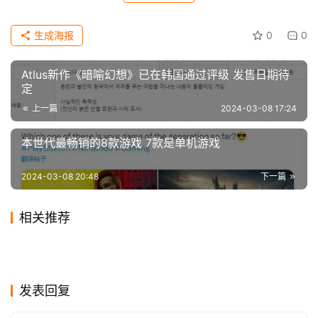
科
技
生成海报
0
0
Atlus新作《暗喻幻想》已在韩国通过评级 发售日期待
定
【声明】本文来源VGC，如侵犯到您的权益或版权请及时告诉
我们，我们将在72小时内删除！本文地址：
上一篇
2024-03-08 17:24
https://www.icwn.net/archives/2024/03/47879.html
本世代最畅销的8款游戏 7款是单机游戏
2024-03-08 20:48
下一篇
相关推荐
游戏主播也有好身材？Miss微
腾讯Switch商店开启春节促销
2020-09-14
1
2024-02-03
0
英国销量周榜：《EA Sports
厂商表示玩家不必担心《女神
博晒自拍，却被网友抓住细节
2023-11-29
0
至多立减137.7元
2024-02-03
0
游戏
游戏
吉田直树FF14庆典最新访谈
DNF手游神枪手转职推荐 还是
FC 24》重登榜首
2024-01-08
0
异闻录3：Reload》背刺
2020-01-01
1
游戏
游戏
《FF14》宣布将联动
联盟国服翻译整大活，斯莫德
游戏的新进展走向
2023-10-22
0
那个味道
2024-01-17
0
游戏
游戏
《铃兰之剑》全新PV首曝公测
《FF16》和《糖豆人》
2023-10-21
0
大招真的喊妈了
游戏
游戏
信息 “破局公测“11.23正式启
游戏
发表回复
动