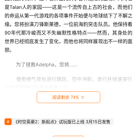
影
是Talan人的家园——这是一个流传自上古的社会，而他们
视
的命运从第一代游戏的各项事件开始便与地球结下了不解之
缘。您将扮演刀锋斯莱德，一位前海豹突击队员。他保持着
时
90年代那冷峻而又不失幽默性格特点——然而，其身处的
尚
世界已经彻底发生了变化，而他也将同样展现出不一样的面
貌。 
动
漫
 为了拯救Adelpha，您将…… 
音
 使用喷气背包进行跳跃、空中冲刺、滑行并快速穿行
乐
在游戏那奇幻的开放世界之中。 
阅读剩余 74%
汽
 组合各种不同的模组创造出独特武器从而击败那些机
车
器人入侵者 
《时空英豪2：新起点》试玩版已上线 3月15日发售
游
 按您自己选择的角度和步伐，在这个非线性的游戏世
戏
界中影响整个故事的走向 