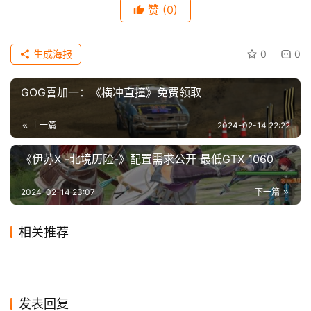
赞
(0)
科
 探索这个大无边际的游戏世界，发现隐藏的神庙和危
技
险的野外生物 
生成海报
0
0
 了解并熟悉Talan社会，同时帮助他们解救村民并获得
GOG喜加一：《横冲直撞》免费领取
上古Talan之力，使用其所带来的自然之力摧毁您的敌人 
上一篇
2024-02-14 22:22
 在由初代《Outcast》配乐作曲家，Lennie Moore所
制作的史诗原声音乐的陪伴下，探索这个精心制作的美丽世
《伊苏X -北境历险-》配置需求公开 最低GTX 1060
界 
2024-02-14 23:07
下一篇
 游戏截图： 
相关推荐
Xbox CFO确认收购Bethesda
八年磨一剑又来了 这次是火爆
2020-11-17
0
2024-02-11
0
《子弹风暴VR》推迟到2024
《子弹风暴VR》突然下架PS
不会搞游戏独占
2023-11-21
0
新作《绝地潜兵2》
2024-01-22
0
游戏
游戏
《世上英雄》道歉信：游戏5
暴雪：现在还不确定暴雪嘉年
年1月18日发售
2024-01-04
0
Store日韩区 因评级为通过
2020-04-10
1
游戏
游戏
大神作家江南自曝患抑郁症
PlayStation博客2023年度游
月月内发售
2019-12-05
2
华是否会如期举办
2024-01-02
0
游戏
游戏
DNF手游神枪手转职推荐 还是
《龙族5》将断更并集中修订
2020-01-01
1
戏公布：《漫威蜘蛛侠2》
游戏
游戏
那个味道
游戏
发表回复