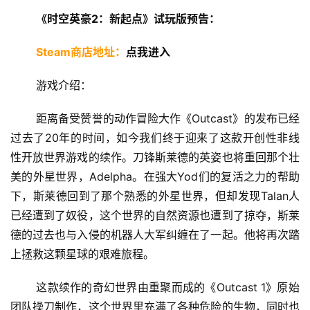
《时空英豪2：新起点》试玩版预告：
Steam商店地址：
点我进入
 游戏介绍： 
 距离备受赞誉的动作冒险大作《Outcast》的发布已经
过去了20年的时间，如今我们终于迎来了这款开创性非线
性开放世界游戏的续作。刀锋斯莱德的英姿也将重回那个壮
美的外星世界，Adelpha。在强大Yod们的复活之力的帮助
下，斯莱德回到了那个熟悉的外星世界，但却发现Talan人
首
已经遭到了奴役，这个世界的自然资源也遭到了掠夺，斯莱
页
德的过去也与入侵的机器人大军纠缠在了一起。他将再次踏
上拯救这颗星球的艰难旅程。 
娱
乐
 这款续作的奇幻世界由重聚而成的《Outcast 1》原始
团队操刀制作，这个世界里充满了各种危险的生物，同时也