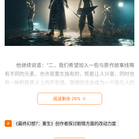
影
视
时
尚
动
漫
 他继续说道：“二，我们希望加入一些与原作故事线略
有不同的元素，也许是重生独有的，既能让人兴奋，同时也
音
有一种积极意义上的不安感。我相信这会成为一个吸引人的
乐
娱乐来源。我们的团队非常清楚这些元素和关键点，并朝着
阅读剩余 26%
这个方向努力。” 
汽
车
 创意总监野村哲也去年9月证实，《最终幻想7：重
生》将改变原作部分地点的顺序，但最终仍将在“遗忘之都”
《最终幻想7：重生》创作者探讨剧情方面的改动力度
游
结束，那里是系列中最关键的场景之一。在《最终幻想7：
戏