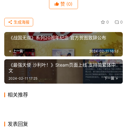
重生》发售之前，开发商史克威尔艾尼克斯重新发行了《最
赞
(0)
科
终幻想7：核心危机》，并与EA/Respawn合作推出了
技
《Apex英雄》联动活动。 
生成海报
0
0
 《最终幻想7：重生》将于2月29日作为PS5独占游戏
《战国无双》系列20周年纪念 官方贺图致辞公布
发售。 
上一篇
2024-02-11 16:53
【声明】本文来源3DM编译，如侵犯到您的权益或版权请及时
《最强天使 沙利叶！》Steam页面上线 支持简繁体中
告诉我们，我们将在72小时内删除！本文地址：
文
https://www.icwn.net/archives/2024/02/47566.html
2024-02-11 17:25
下一篇
相关推荐
特别好评《房屋建造者》登陆
RX 7600XT普遍不看好：性能
2024-01-16
0
2024-01-25
0
微软预告今年 7 月上线 Xbox
《枯萎的房间》4月2日正式发
Steam 限时25%优惠
2024-05-10
0
一般 但价格更贵
2024-02-16
0
游戏
游戏
《地平线2：西部禁域》“机械
谢霆锋成《贪玩蓝月》2020
手游应用商店
2020-07-13
1
售 登陆PC和主机
2020-01-01
2
游戏
游戏
Xbox商店首页推出新分区 单
《廖添丁：绝代凶贼之末日》
战象”简介公开
2024-01-26
0
年代言人
2024-02-11
0
游戏
游戏
《失落城堡2》试玩版即将上
独展示精选独立游戏
2024-02-02
0
Steam史低促销 获特别好评
游戏
游戏
线，2月2日一起引领新的冒
游戏
发表回复