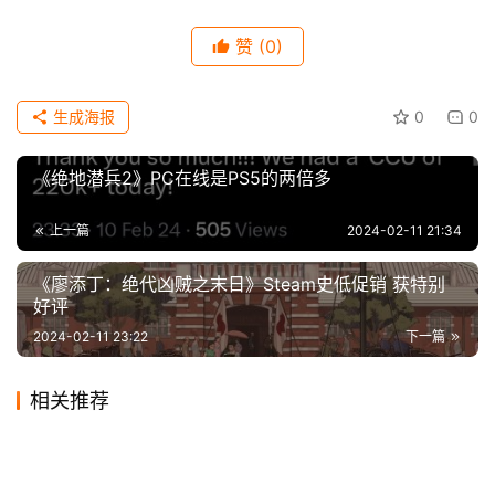
赞
(0)
科
技
生成海报
0
0
《绝地潜兵2》PC在线是PS5的两倍多
上一篇
2024-02-11 21:34
《廖添丁：绝代凶贼之末日》Steam史低促销 获特别
好评
2024-02-11 23:22
下一篇
相关推荐
联盟国服翻译整大活，斯莫德
《蝙蝠侠：阿卡姆骑士》游戏
2024-01-17
0
2023-10-28
0
《方舟：生存飞升》的《中心
王者荣耀英雄解说之第九个英
大招真的喊妈了
2024-01-16
0
短暂上架《新蝙蝠侠》电影中
2020-07-13
1
游戏
游戏
《为了世界的全部的少女》2
由于引起崩溃 《夜莺》首发暂
岛》和《焦土》资料片将于2
2024-02-14
0
雄姜子牙（职业选手眼中的最
2024-02-18
0
游戏
游戏
传闻：Switch2支持向下兼容
腾讯音乐手游《节奏大师》11
的战甲
月15日登陆主机 预告发布
2024-02-11
0
不支持AMD FSR 3
2023-11-04
0
游戏
游戏
怀旧类游戏《Dungeonoid 2
月和4月推出
佳中单）
2024-01-09
0
游戏
游戏