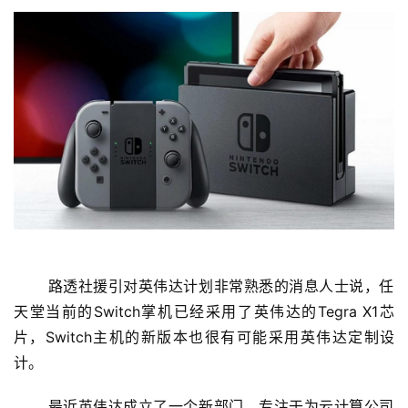
首
 路透社援引对英伟达计划非常熟悉的消息人士说，任
页
天堂当前的Switch掌机已经采用了英伟达的Tegra X1芯
片，Switch主机的新版本也很有可能采用英伟达定制设
娱
计。 
乐
 最近英伟达成立了一个新部门，专注于为云计算公司