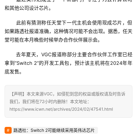
影
和其他公司设计芯片。 
视
 此前有猜测称任天堂下一代主机会使用现成芯片，但
时
如果路透社报道准确，这种情况可能不会出现。据悉，任天
尚
堂可能在本月晚些时候举办合作伙伴展示会。 
 去年夏天，VGC报道称部分主要合作伙伴工作室已经
动
漫
拿到“Switch 2”的开发工具包，预计该主机将在2024年年
底发售。 
音
乐
【声明】本文来源VGC，如侵犯到您的权益或版权请及时告诉
我们，我们将在72小时内删除！本文地址：
汽
https://www.icwn.net/archives/2024/02/47541.html
车
游
路透社：Switch 2可能继续采用英伟达芯片
戏