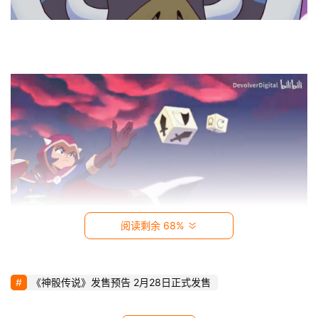
影
视
时
尚
动
漫
音
乐
阅读剩余 68%
汽
车
《神骰传说》发售预告 2月28日正式发售
游
戏