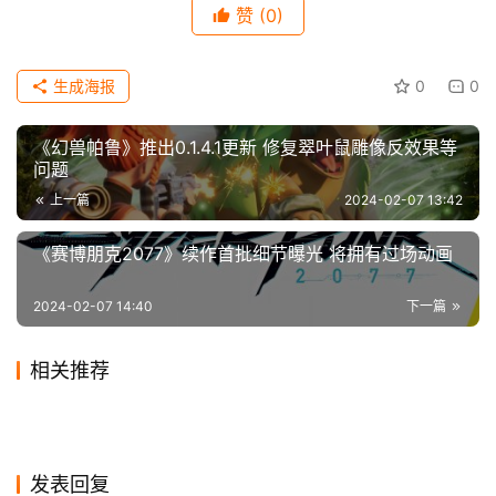
赞
(0)
科
技
生成海报
0
0
《幻兽帕鲁》推出0.1.4.1更新 修复翠叶鼠雕像反效果等
问题
上一篇
2024-02-07 13:42
《赛博朋克2077》续作首批细节曝光 将拥有过场动画
2024-02-07 14:40
下一篇
相关推荐
为何FS能如此频繁推出3A游
《咩咩启示录》免费大更新上
2024-02-25
0
2024-01-17
0
《星空》在赢下Steam创新玩
《赵云传：云汉腾龙》Steam
戏？宫崎英高给出答复
2024-01-07
0
线 当动物们开始为爱鼓掌
2024-01-18
0
游戏
游戏
Xbox主机正在推送《现代战
点触解谜游戏《深林》Steam
法大奖后遭差评轰炸
2023-11-03
0
首发评价褒贬不一
2024-01-18
0
游戏
游戏
微软确认Xbox Series X是可
《原神》角色预告-「玛拉
争3》的全屏弹出广告
2019-12-14
1
页面 支持简体中文
2024-08-27
0
游戏
游戏
动作平台游戏《奥特罗斯》新
以躺着放的
2024-01-14
0
妮：最佳观光体验」
游戏
游戏
预告 展示战斗和美术
游戏
发表回复