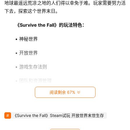
影
地球最遥远荒凉之地的人们得以幸免于难。玩家需要努力活
视
下去，探索这个世界末日。 
《Survive the Fall》的玩法特色：
时
尚
 • 神秘世界 
动
 • 开放世界 
漫
 • 游戏生存法则 
音
乐
 • 团队和资源管理 
阅读剩余 67%
汽
 • 建造和发展基地 
车
《Survive the Fall》Steam试玩 开放世界末世生存
游
戏