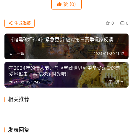
赞
(0)
科
技
生成海报
0
0
《暗黑破坏神4》紧急更新 应对第三赛季玩家反馈
上一篇
2024-01-30 11:17
在2024年的情人节，与《宝藏世界》中备受喜爱的恋
爱地狱虫，共度欢乐时光吧！
2024-02-02 17:42
下一篇
相关推荐
《幻兽帕鲁》成为Steam史上
《为了世界的全部的少女》2
2024-01-22
0
2024-02-14
0
别上当！有人在Steam上售卖
《街霸对决》上线一周，评分
同时在线玩家数最多的付费游
2023-11-05
0
月15日登陆主机 预告发布
2020-12-03
0
游戏
游戏
Steam最新一周销量榜 《博德
《雨中冒险2》神秘新资料片
《黑客帝国：觉醒》Demo
2024-01-02
0
跌到2.9分，玩家：什么杰霸
2023-11-08
0
游戏
游戏
《方舟：生存飞升》的《中心
《怪物猎人：荒野》全新截图
戏
之门3》登顶二连冠
2024-01-16
0
登陆Steam
2023-12-11
0
游戏
游戏
肉鸽弹幕射击《机核吞噬者》
玩意儿
岛》和《焦土》资料片将于2
2024-01-05
0
飞行体验非常刺激！
游戏
游戏
发售日预告 1月26日发售
游戏
发表回复
月和4月推出