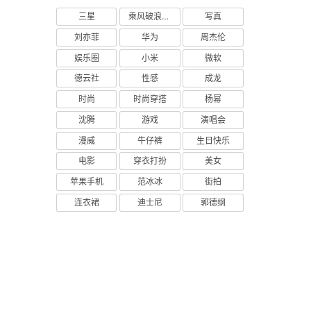
三星
乘风破浪的姐姐
写真
刘亦菲
华为
周杰伦
娱乐圈
小米
微软
德云社
性感
成龙
时尚
时尚穿搭
杨幂
沈腾
游戏
演唱会
漫威
牛仔裤
生日快乐
电影
穿衣打扮
美女
苹果手机
范冰冰
街拍
连衣裙
迪士尼
郭德纲