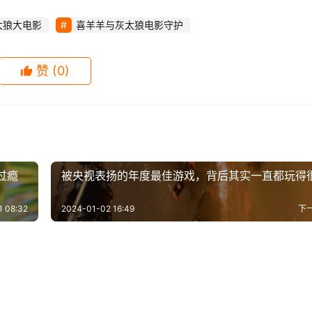
太狼大电影
喜羊羊与灰太狼电影守护
赞
(0)
过瘾
被央视表扬的年度最佳游戏，背后其实一直都玩得
1 08:32
2024-01-02 16:49
下
与金刚狼》卡维尔版”金
《龙岭迷窟》鹧鸪哨令人心疼
-14
0
644
2020-04-09
2
1.
牙》人物关系版海报发布
电影《黑豹2》确定开机时间 
概念图 肌肉爆棚
最后满脸失落，高伟光演技好
-28
1
1.1K
2020-02-17
0
1.
影视
影宇宙因疫情被迫大规模
最好的演技！《美末2》第二集
片起缘故事
计定档2022年5月
张雨绮台词差
4-05
1
1.3K
2025-04-28
0
4
影视