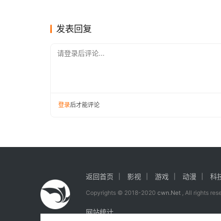
《壮志凌云》等推迟上映
推迟 
影视
影视
发表回复
请登录后评论...
登录
后才能评论
返回首页
影视
游戏
动漫
科
Copyrights © 2018-2020
cwn.Net
, All rights re
网站统计