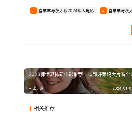
喜羊羊与灰太狼2024年大电影
喜羊羊与灰
2023惊悚恐怖新电影推荐：10部好莱坞大片看个
上一篇
2024-01-0
相关推荐
《光环》真人美剧第二季正式预
《死侍
2024-01-12
0
679
2024-08
那江烟花那江雨定档，赵弈钦吴
《姜子
告公开！2月开播
刚狼”
2020-07-10
1
1.7K
2020-09
影视
影视
派拉蒙调整多部影片北美档期
漫威电
佳怡携手，配角老戏骨成亮点
透露影
2020-04-03
1
1.3K
2020-0
影视
影视