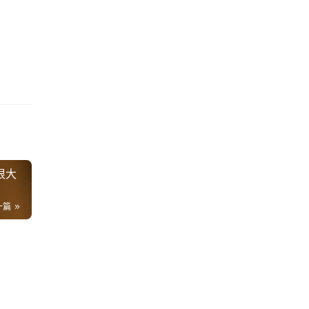
很大
一篇
，
4K
预
但
3K
26