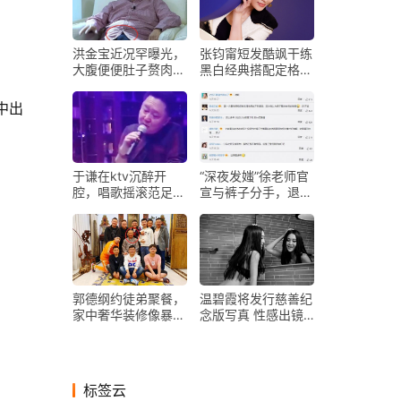
洪金宝近况罕曝光，
张钧甯短发酷飒干练
大腹便便肚子赘肉好
黑白经典搭配定格简
几层，脸色红润中气
约时尚
十足
中出
于谦在ktv沉醉开
“深夜发媸”徐老师官
腔，唱歌摇滚范足，
宣与裤子分手，退回
左手扳指被曝价值一
朋友关系，网友：值
套房？
得更好的
郭德纲约徒弟聚餐，
温碧霞将发行慈善纪
家中奢华装修像暴发
念版写真 性感出镜
户？从合影就能看出
展女性风情
谁受宠
标签云