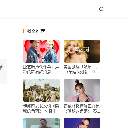
图文推荐
唐艺昕承认怀孕，声
美国顶级「艳星」：
羊
称的确有好消息，张
13年结3次婚，27岁
若昀也转发感谢关心
被曝“全裸艳照”，只
会性感还狂赚4个
亿？？
伊能静发长文谈《隐
蔡依林微博称正在追
秘的角落》 忆原生
《隐秘的角落》 秦
家庭引深思
昊高情商回应