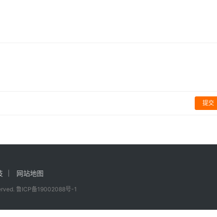
2020年仅剩一部电影
艾莉演员获最佳表演奖
影视
提交
技
网站地图
served.
鲁ICP备19002088号-1