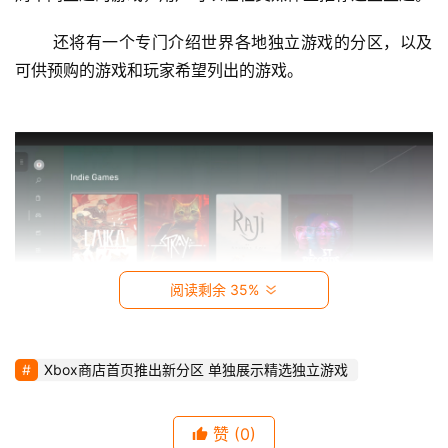
视
 还将有一个专门介绍世界各地独立游戏的分区，以及
可供预购的游戏和玩家希望列出的游戏。 
时
尚
动
漫
音
乐
阅读剩余 35%
汽
车
Xbox商店首页推出新分区 单独展示精选独立游戏
游
戏
赞
(0)