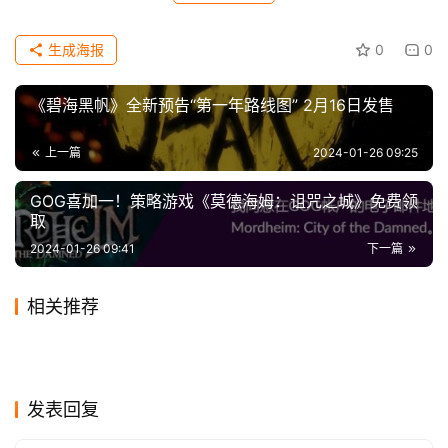
 在本月的最后一周，将有一个展示会，其中有六款 
科
ID@Xbox 团队投票选出的游戏，作为独立精选游戏。 这些
技
生成海报
0
0
游戏将出现在这一周的特别收藏中，并将在官方博客 Xbox 
Wire 上发表一篇特别介绍文章，开发者将获得数字奖项。 
《碧海黑帆》全新预告“第一年路线图” 2月16日发售
 ID@Xbox 表示：“通过 Xbox 商店中专门的、永久
上一篇
2024-01-26 09:25
的、精心策划的收藏分区，我们将能够让更多人关注我们认
为非常特别的游戏。” 
GOG喜加一！策略游戏《莫德海姆：诅咒之城》免费领
取
 “从当前的最爱，到来自世界各地的新创作者的旧宝
2024-01-26 09:41
下一篇
石，一切应有尽有。” 
相关推荐
暴雪被取消的《奥德赛》开发
《咒术回战：双华乱舞》发布
【声明】本文来源GI.biz，如侵犯到您的权益或版权请及时告
2024-01-26
0
2024-01-30
0
热度依旧不减！《星空》已发
《蜘蛛侠》游戏史上最丑战
6年之久 受到员工高度赞扬
2023-11-02
0
小游戏预告 2024年2月2日发
2023-10-25
0
游戏
游戏
Steam最新一周销量榜 《博德
《世上英雄》道歉信：游戏5
诉我们，我们将在72小时内删除！本文地址：
售两月仍登Xbox商店前十
2024-01-02
0
衣？你认同吗？
2024-01-04
0
游戏
游戏
《我被美女包围了》女主演员
任天堂《太鼓达人 Switch
售
之门3》登顶二连冠
2023-10-31
0
月月内发售
2023-11-07
0
游戏
游戏
知名爆料人billbil_kun回顾
粉丝量一周内突破100万!
2024-01-02
0
版》11 月 30 日停止销售，
https://www.icwn.net/archives/2024/01/47233.html
游戏
游戏
2023年 涨粉4万不搞假消息
游戏
发表回复
DLC 可正常购买
标题党