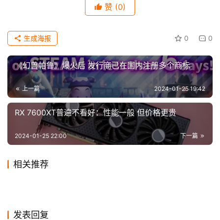
赞
(0)
科
 官方FAQ：点此进入 
技
生成海报
0
0
【声明】本文来源3DM编译，如侵犯到您的权益或版权请及时
《幻兽帕鲁》爆火后 发行商已在国内注册多个商标
告诉我们，我们将在72小时内删除！本文地址：
https://www.icwn.net/archives/2024/01/47180.html
上一篇
2024-01-25 19:42
RX 7600XT普遍不看好：性能一般 但价格更贵
2024-01-25 22:00
下一篇
相关推荐
《最后生还者2》重制版与原
《龙腾世纪：影障守护者》发
2024-01-17
0
2024-08-15
0
Steam新游首曝：可御剑飞行
网易新游《七日世界》正式公
版对比视频 快来看差别
2024-01-15
0
售日今晚12点公开
2024-07-10
0
游戏
游戏
国风本格推理游戏《山河旅
《绝地潜兵2》Steam好评数
的国产游戏《剑气劫》
2024-01-03
0
测！PC版配置需求公布：最低
2024-03-11
0
游戏
游戏
《Angel at Dusk》Steam页
科幻FPS《Son And Bone》
探》定档预告 1月31日发售
2024-01-15
0
已超20万 玩家特别好评
2024-01-11
0
游戏
游戏
麦克演员给《GTA6》主角演
GTX 750ti就能玩
面上线 硬核弹幕射击
2024-01-05
0
实机预告 年内发售
游戏
游戏
员的建议：粉丝就是一切
游戏
发表回复