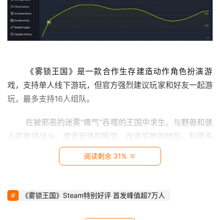
影
视
时
尚
 《雾锁王国》是一款合作生存建造动作角色扮演游
动
戏，支持单人线下游玩，但官方强烈建议玩家和好友一起游
漫
玩，最多支持16人组队。 
音
 在被邪恶的迷雾“瘴气”吞噬的王国中求生。与野兽和骇
乐
人的首领战斗。建造宏伟的殿堂，改造宅地的地形。利用多
样的装备和巨大的开放技能树来培养自己的战士。您可以孤
阅读剩余 31%
汽
身一人，或与同伴一起勇闯迷雾，揭开王国灭亡的秘密。  
车
 《雾锁王国》计划先在PC端发布Steam抢先体验，完
《雾锁王国》Steam特别好评 首发峰值超7万人
游
整版游戏可能登陆其他平台，比如PS5和Xbox Series 
戏
X|S。 