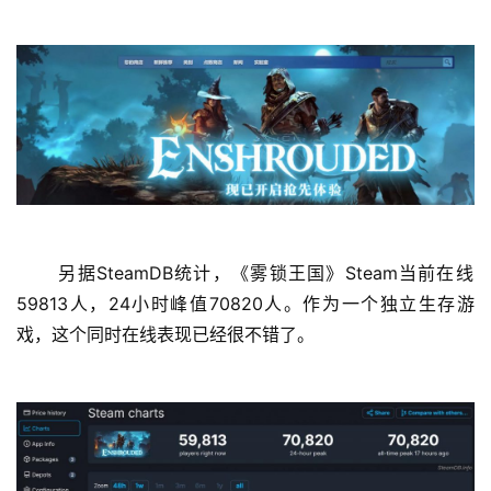
 另据SteamDB统计，《雾锁王国》Steam当前在线
59813人，24小时峰值70820人。作为一个独立生存游
首
戏，这个同时在线表现已经很不错了。 
页
娱
乐