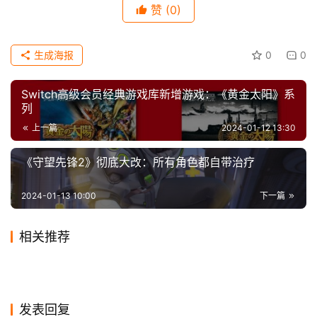
 在冒险中，你将获得各式各样的饰品道具，且它们并
赞
(0)
非单纯的数值提升，风格迥异的词条将为你的冒险增添更多
科
技
玩法。 
生成海报
0
0
 探索未知领域，以获得更多奖励 
Switch高级会员经典游戏库新增游戏：《黄金太阳》系
列
 仔细观察地图中的各个角落，古老的秘宝将赋予你更
上一篇
2024-01-12 13:30
强的力量。 
《守望先锋2》彻底大改：所有角色都自带治疗
 于场景中叙事，于战斗中讲述 
2024-01-13 10:00
下一篇
 与林折芯一同冒险的旅程中将面临诸多强敌，他们并
非公式化的BOSS，而是生活在这片大陆中的生灵，随着探
相关推荐
索的推进，你将感受他们所存在过的证明。 
罗志祥的《剑与远征》宣传
《绝地潜兵2》开发者承认高
2020-04-24
0
2024-03-08
0
恋爱模拟游戏《制服女友》新
《指环王：重返莫瑞亚》还将
 今日的敌人，或许是日后并肩作战的伙伴。 
片，再不欣赏可能就要被下架
2023-10-27
0
难刷怪太多：将进行调整
2023-11-28
0
游戏
游戏
Steam测试版更新：家庭账号
王者荣耀：匹配算法已全面重
预告 与美少女恋爱
2024-01-04
0
登陆PS4和Switch
2024-08-15
0
游戏
游戏
《最后的生还者2》最早是受
《女神异闻录3：Reload》
了！
不再显示隐藏游戏
2024-02-03
0
构 本月上线体验服
2024-01-20
1
游戏
游戏
《绝地潜兵2》PC在线是PS5
《血源》启发的开放世界游戏
2024-02-11
0
PS4与PS5版下载容量曝光
游戏
游戏
 精美的像素美术，扣人心弦的线性冒险 
的两倍多
游戏
发表回复