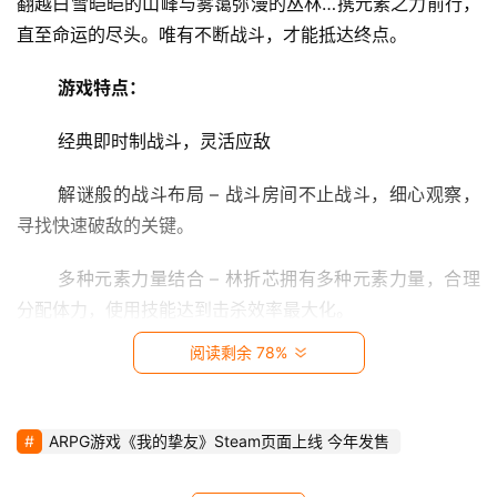
翻越白雪皑皑的山峰与雾霭弥漫的丛林…携元素之力前行，
影
直至命运的尽头。唯有不断战斗，才能抵达终点。 
视
游戏特点：
时
尚
 经典即时制战斗，灵活应敌 
动
 解谜般的战斗布局 – 战斗房间不止战斗，细心观察，
漫
寻找快速破敌的关键。 
音
 多种元素力量结合 – 林折芯拥有多种元素力量，合理
乐
分配体力，使用技能达到击杀效率最大化。 
阅读剩余 78%
汽
 丰富的战斗挑战任务 – 每场战斗均有进阶挑战，拒绝
车
无聊的数值设计，以丰富多彩的任务条件发掘更多可能性。 
ARPG游戏《我的挚友》Steam页面上线 今年发售
游
 大量质变饰品，打造专属战斗流派 
戏