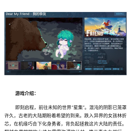
首
游戏介绍：
页
 即刻启程，前往未知的世界“星集”。混沌的阴影已笼罩
娱
许久，古老的大陆期盼着希望的到来。跌入异界的女孩林折
乐
芯，在机缘巧合下化身勇者，背负起拯救这片大陆的责任。