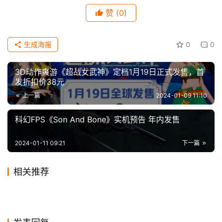
赞
(0)
科
技
【本文结束】如需转载请务必注明出处：快科技
生成海报
0
0
责任编辑：空气
3D动作爽游《超战女武神》定档1月19日正式发售，首
发折扣价38元
上一篇
2024-01-09 11:10
【声明】本文来源快科技，如侵犯到您的权益或版权请及时告
诉我们，我们将在72小时内删除！本文地址：
科幻FPS《Son And Bone》实机预告 年内发售
https://www.icwn.net/archives/2024/01/46182.html
2024-01-11 09:21
下一篇
相关推荐
腾讯正式上线社交App“有记”
史上最大、最贵iPad Air即将
2019-11-28
0
2024-04-19
0
美国新冠疫情再次爆发：多数
章泽天相关公司申请多条商标
2020-11-28
0
登场：搭载12.9英寸Mini LED
2020-11-26
0
科技
科技
抖音海外版漏洞曝光：一个链
普思投资：熊猫互娱20亿元投
民众仍然排队购买PS5、新
2020-01-09
0
含“奶茶宝宝”等
2019-12-26
0
科技
科技
华为开发者大会前瞻：鸿蒙
瑞幸正式道歉：涉嫌务造假高
屏
接就能公开你的私密视频 还能
2020-09-10
0
资损失全部由公司及王思聪承
2020-04-05
1
科技
科技
专家：中国不少大模型都是
Xbox
OS终于要揭开神秘面纱了
2024-04-03
0
管及员工已被停职调查
科技
科技
接管帐号
担
“套壳”
科技