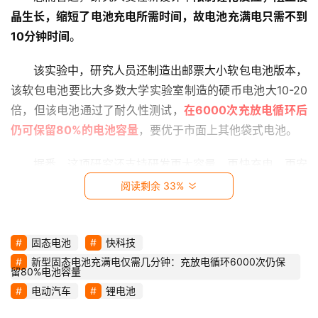
影
晶生长，缩短了电池充电所需时间，故电池充满电只需不到
视
10分钟时间
。
时
该实验中，研究人员还制造出邮票大小软包电池版本，
尚
该软包电池要比大多数大学实验室制造的硬币电池大10-20
倍，但该电池通过了耐久性测试，
在6000次充放电循环后
动
仍可保留80%的电池容量
，要优于市面上其他袋式电池。
漫
据悉，这项研究还支持研发更大容量、更快充电、更安
音
全的电动汽车。
阅读剩余 33%
乐
汽
固态电池
快科技
车
新型固态电池充满电仅需几分钟：充放电循环6000次仍保
留80%电池容量
游
电动汽车
锂电池
戏