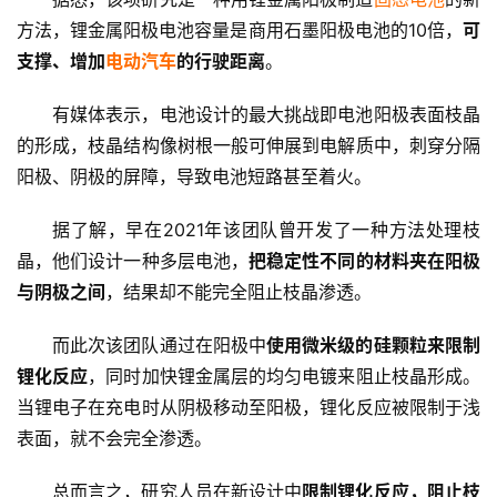
方法，锂金属阳极电池容量是商用石墨阳极电池的10倍，
可
支撑、增加
电动汽车
的行驶距离
。
有媒体表示，电池设计的最大挑战即电池阳极表面枝晶
的形成，枝晶结构像树根一般可伸展到电解质中，刺穿分隔
阳极、阴极的屏障，导致电池短路甚至着火。
据了解，早在2021年该团队曾开发了一种方法处理枝
晶，他们设计一种多层电池，
把稳定性不同的材料夹在阳极
与阴极之间
，结果却不能完全阻止枝晶渗透。
首
而此次该团队通过在阳极中
使用微米级的硅颗粒来限制
页
锂化反应
，同时加快锂金属层的均匀电镀来阻止枝晶形成。
当锂电子在充电时从阴极移动至阳极，锂化反应被限制于浅
娱
表面，就不会完全渗透。
乐
总而言之，研究人员在新设计中
限制锂化反应，阻止枝