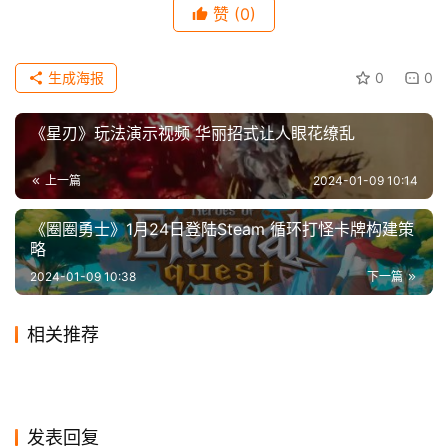
赞
(0)
科
技
生成海报
0
0
《星刃》玩法演示视频 华丽招式让人眼花缭乱
上一篇
2024-01-09 10:14
《圈圈勇士》1月24日登陆Steam 循环打怪卡牌构建策
略
2024-01-09 10:38
下一篇
相关推荐
《星刃》女主Eve性感体模引
《铃兰之剑》全新PV首曝公测
2024-01-04
0
2023-10-21
0
《欧洲卡车模拟2》DLC更新
《猎天使魔女》&《绝对征
热议 网友吐槽西方政治正确
2024-01-22
0
信息 “破局公测“11.23正式启
2019-12-06
1
游戏
游戏
《赛博朋克2077》往日之影
《暗黑4》掉率低 玩家一个月
1.1即将上线 追加北九州美丽
2024-01-05
0
服》：推出高清复刻版
2024-01-08
0
游戏
游戏
《蝙蝠侠：阿卡姆骑士》游戏
Atlus新作《暗喻幻想》已在
动
DLC 2023年销量超过500万
2023-10-28
0
才集齐超强稀有暗金装备
2024-03-08
0
游戏
游戏
老粉丝如愿以偿 惊奇队长出演
路线
短暂上架《新蝙蝠侠》电影中
2020-11-19
0
韩国通过评级 发售日期待定
游戏
游戏
套
任天堂Switch广告
游戏
发表回复
的战甲