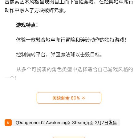
古像素艺术风格呈现的自上而下冒险游戏，在经典地牢爬行
影
视
动作中融入了方块破碎元素。 
游戏特点：
时
尚
 体验一款融合地牢爬行冒险和碎砖动作的独特游戏！ 
动
 控制偏转平台，弹回魔法球以击毁目标。 
漫
 从多个可扮演的角色类型中选择适合自己游戏风格的
音
一个！ 
乐
 收集能量提升道具和修改道具，扭转战场局势。 
阅读剩余 80%
汽
车
 与大头目对峙，发起特别攻击！ 
游戏截图：
《Dungeonoid2 Awakening》Steam页面 2月7日发售
游
戏