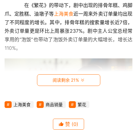
视
　　在《繁花》的带动下，剧中出现的排骨年糕、鸡脚
爪、定胜糕、油墩子等
上海美食
近一周来外卖订单量均出现
时
了不同程度的增长。其中，排骨年糕的搜索量增长近7倍，
尚
外卖订单量更是环比上周暴涨237%。剧中主人公宝总经常
享用的“泡饭”也带动了泡饭外卖订单量的大幅增长，增长达
动
110%。
漫
音
乐
阅读剩余 21%
汽
车
上海美食
商品销量
繁花
游
戏
赞
(0)
　　作为讲述上世纪90年代上海社会风情的电视剧，