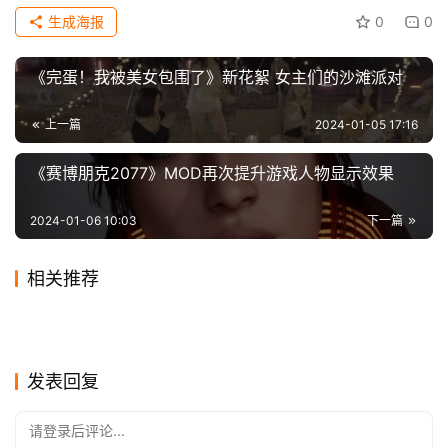
科
生成海报
0
0
《繁花》的热播切实增长了上海美食的推广进程。老店、老
技
字号如“悦来酒家”、“乾隆酒家”、“泰康月饼”、“半岛酒楼”和
《完蛋！我被美女包围了》新花絮 女主们的沙滩派对
“佳家汤包”也成为年轻人追剧时的线上“打卡地”。
上一篇
2024-01-05 17:16
      0
《赛博朋克2077》MOD再次提升游戏人物显示效果
【声明】本文来源，如侵犯到您的权益或版权请及时告诉我
2024-01-06 10:03
下一篇
们，我们将在72小时内删除！本文地址：
https://www.icwn.net/archives/2024/01/45968.html
相关推荐
《安家》编剧六六：中介卖房
张艺谋《一秒钟》上映8天票
2020-02-26
2
2020-12-04
0
连扑两部电影，成龙不甘心，
黄子韬演热血少年 武打戏干净
前装修、假离婚时女人出轨，
2020-12-07
0
房破亿
2019-11-13
1
影视
影视
《小丑2》导演分享新剧照：
介绍一下，她是创造了漫威历
又重启《警察故事》系列
2023-12-26
0
利落
2020-10-16
1
影视
影视
就凭这眼神，谭卓不来演悬疑
《爱情公寓5》上线，槽点蛮
这不算奇葩
Gaga深情注视凤凰叔
2020-09-22
3
史的女人
2020-01-14
1
影视
影视
《你好，李焕英》杀青，贾玲
剧都是浪费演技
2020-01-08
1
多，不像情景喜剧，一言不合
影视
影视
发三条动态纪念拍摄历程，令
影视
发表回复
成歌舞片
人动情
请登录后评论...