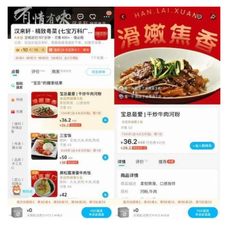
首
页
娱
乐
影