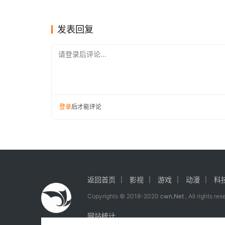
至多立减137.7元
国产游
图
游戏
游戏
发表回复
请登录后评论...
登录
后才能评论
返回首页
影视
游戏
动漫
科
Copyrights © 2018-2020
cwn.Net
, All rights re
网站统计