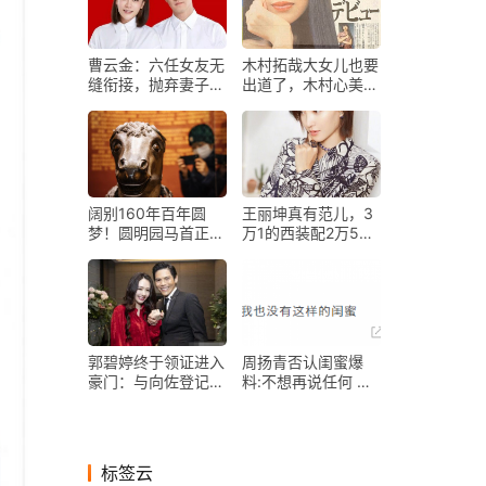
曹云金：六任女友无
木村拓哉大女儿也要
缝衔接，抛弃妻子唐
出道了，木村心美照
菀2个月后与新欢同
片首曝光，姐妹俩一
居
个像爸一个像妈
阔别160年百年圆
王丽坤真有范儿，3
梦！圆明园马首正式
万1的西装配2万5的
回归
半身裙，优雅到骨子
里了
郭碧婷终于领证进入
周扬青否认闺蜜爆
豪门：与向佐登记入
料:不想再说任何 没
婚，已经获得向太认
这样的闺蜜
可
标签云