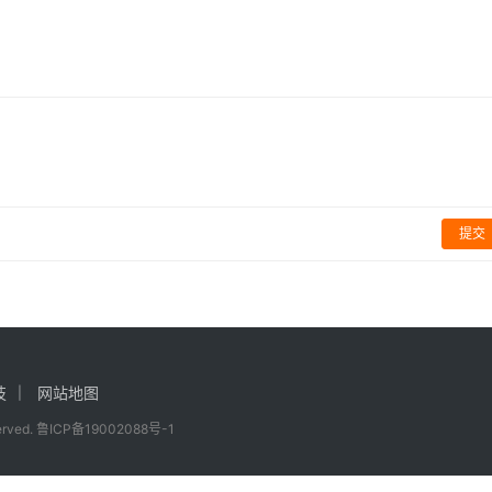
戏《剑气劫》
Falcons 3:0 Liquid夺冠
游戏
提交
技
网站地图
served.
鲁ICP备19002088号-1