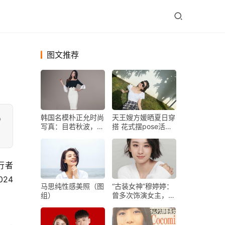
图文推荐
韩国名模朴正允时尚
天王嫂方媛晒夏日穿
》
写真：目若秋波，窈
搭 花式摆pose活力
窕淑女！
十足
24
马思纯性感美照（图
“古装女神”穆婷婷：
组）
曾多次饰演女主，现
在却没了资源，只演
配角