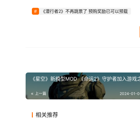
《潜行者2》不再跳票了 预购奖励已可以预载
 据推主Idle Sloth，《潜行者2》一小部分文件（不到300MB）现在已经可以从Xbox App上下载到Xbox Series 
X|S主机。这是一个非常积极的迹象，意味着游
 最近有传言称本月晚些时候将举办一次Xbox开发者直面会，开发商GSC可能在这次的直面会上亮相展示更多实
机。 
 去年GSC确认《潜行者2》在主机上的目标是60FPS，并对最近视频画质缩水的批评做出了回应，表示最终产品
《星空》新模型MOD 《命运2》守护者加入游戏
将会看起来更好。 
 最近开发商指出《潜行者2》故事大约40小
上一篇
2024-01-0
相关推荐
《赛博朋克2077》续作首批细
《霓虹
2024-02-07
0
630
2023-10
腾讯获赔4500多万元！《全民
《英雄
节曝光 将拥有过场动画
本更新
2019-12-31
0
1.1K
2024-0
游戏
游戏
腾讯Switch商店开启春节促销
Ste
枪战》被判抄袭《穿越火线》地
伦《兰
2024-02-03
0
634
2024-01
游戏
游戏