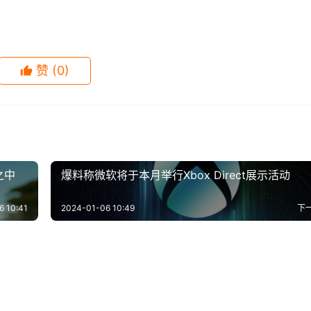
戏几乎准备好发售，消除了另外一次跳票的可能性。 
赞
(0)
之中
爆料称微软将于本月举行Xbox Direct展示活动
时，有四个不同的结局。 
6 10:41
2024-01-06 10:49
下
深渊：无限》迎来首次版
育碧推出《荣耀战魂》全新周
-17
0
767
2024-01-05
0
7
联盟手游》梦幻联动周杰
坤哥爆料Epic今年喜加一继续 
，释出全新角色与玩法
容 高地勇士限时免费
4-23
0
888
2024-01-04
0
6
游戏
am新游首曝：可御剑飞行的
《DOTA2》BB迪拜别墅杯
亭序》 国风水墨皮肤官宣
两周游戏公布
-15
0
672
2024-02-17
0
7
游戏