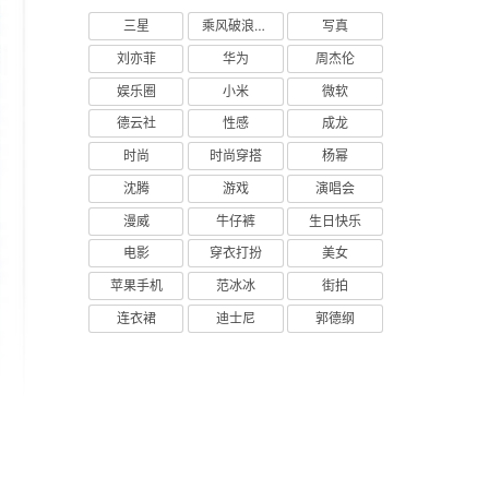
三星
乘风破浪的姐姐
写真
刘亦菲
华为
周杰伦
娱乐圈
小米
微软
德云社
性感
成龙
时尚
时尚穿搭
杨幂
沈腾
游戏
演唱会
漫威
牛仔裤
生日快乐
电影
穿衣打扮
美女
苹果手机
范冰冰
街拍
连衣裙
迪士尼
郭德纲