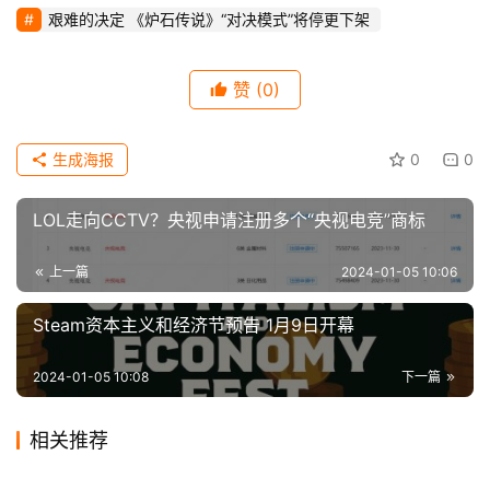
戏
艰难的决定 《炉石传说》“对决模式”将停更下架
科
赞
(0)
技
生成海报
0
0
LOL走向CCTV？央视申请注册多个“央视电竞”商标
上一篇
2024-01-05 10:06
Steam资本主义和经济节预告 1月9日开幕
2024-01-05 10:08
下一篇
相关推荐
《铁拳8》首发出现全平台在
外媒评PS5平台15款画质精美
2024-01-26
0
2023-11-25
0
苍火龙登场 《怪物猎人
玩家认为《对马岛之鬼2》将