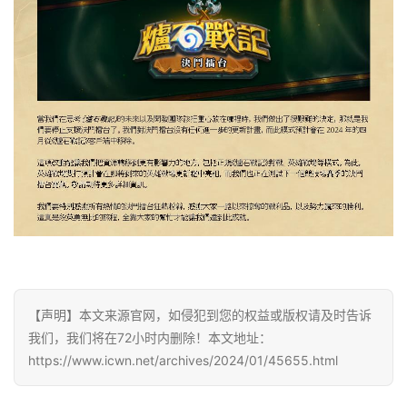
影
视
时
尚
动
漫
音
乐
【声明】本文来源官网，如侵犯到您的权益或版权请及时告诉
汽
我们，我们将在72小时内删除！本文地址：
车
https://www.icwn.net/archives/2024/01/45655.html
游