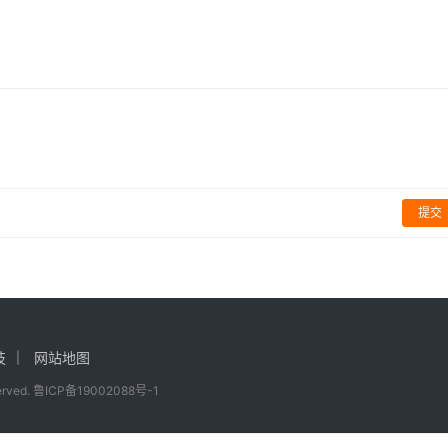
%，12月众片上映将再贡献
拍《美女与野兽》外传影集揭
影视
「加斯顿、来富」基情！
提交
技
网站地图
served.
鲁ICP备19002088号-1