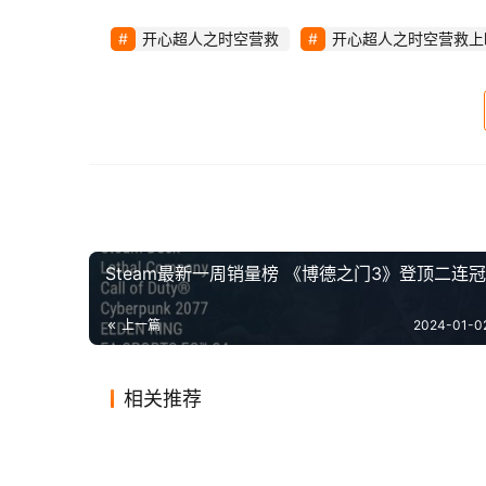
事。超人们在执行任务的过程中陷入大危机，一
越时空，意外坠入一个全新的世界，在这里他经
开心超人之时空营救
开心超人之时空营救上
己的同伴呢？
视频截图：
Steam最新一周销量榜 《博德之门3》登顶二连冠
上一篇
2024-01-0
相关推荐
真·优质IP《余罪》回归，我又可
《猩球
2020-07-25
1
1.8K
2023-12
传《奇异博士2》中将有阿汤哥
《黑寡
以了
光：猴
2020-09-23
1
1.2K
2020-01
影视
影视
电影《张三丰》开机，吴樾柳岩
今年票
饰演的钢铁侠
兰》等
2020-08-05
1
3.0K
2019-12
影视
影视