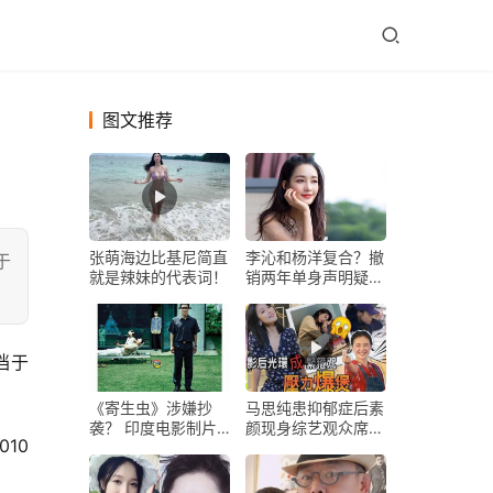
图文推荐
张萌海边比基尼简直
李沁和杨洋复合？撤
于
就是辣妹的代表词！
销两年单身声明疑点
多，却发另类文艺范
回应辟谣
档于
《寄生虫》涉嫌抄
马思纯患抑郁症后素
袭？ 印度电影制片
颜现身综艺观众席，
10
人准备提起诉讼
面对镜头非常胆怯惹
人心疼