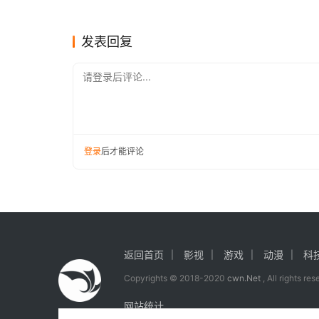
联手演绎新武侠力作
5.6
影视
影视
过十亿
发表回复
请登录后评论...
登录
后才能评论
返回首页
影视
游戏
动漫
科
Copyrights © 2018-2020
cwn.Net
, All rights re
网站统计