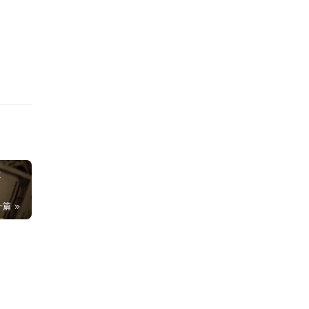
，跨
回自
2
一篇
0K
敬
不
.1K
开
4K