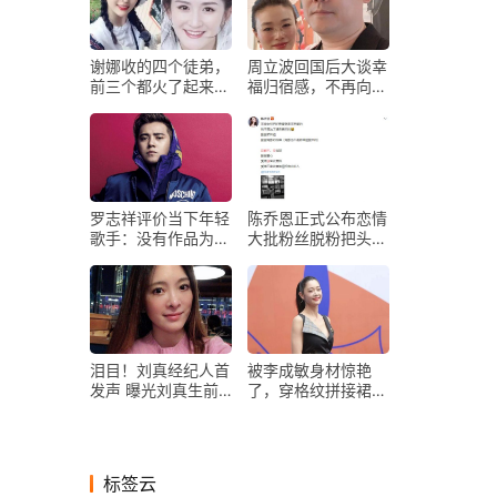
谢娜收的四个徒弟，
周立波回国后大谈幸
前三个都火了起来，
福归宿感，不再向往
唯独他忘恩负义
国外的生活！
罗志祥评价当下年轻
陈乔恩正式公布恋情
歌手：没有作品为什
大批粉丝脱粉把头像
么要自称原创歌手？
换成了黑色
泪目！刘真经纪人首
被李成敏身材惊艳
发声 曝光刘真生前
了，穿格纹拼接裙
留下的一段话
秀”凹凸感”，98斤比
例很完美
标签云