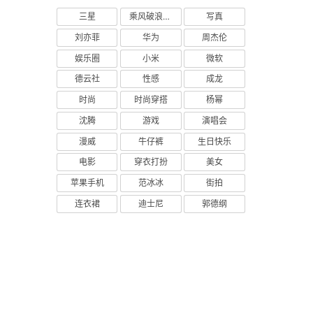
三星
乘风破浪的姐姐
写真
刘亦菲
华为
周杰伦
娱乐圈
小米
微软
德云社
性感
成龙
时尚
时尚穿搭
杨幂
沈腾
游戏
演唱会
漫威
牛仔裤
生日快乐
电影
穿衣打扮
美女
苹果手机
范冰冰
街拍
连衣裙
迪士尼
郭德纲
险故