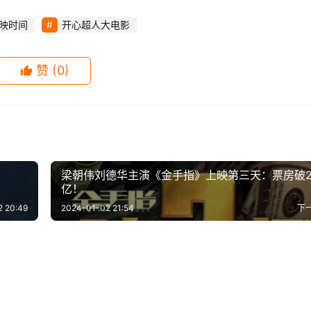
个神秘人出现夺走同伴的能量，为救回同伴，小心超人一路追凶
历了重重冒险……神秘人的目的究竟是什么？小心超人该如何救
映时间
开心超人大电影
赞
(0)
梁朝伟刘德华主演《金手指》上映第三天：票房破
亿！
2 20:49
2024-01-02 21:54
下
崛起4》多张新剧照曝
《为有暗香来》首播，一集弃
-20
0
780
2023-10-14
0
1.
妇》《猛禽小队》《花木
《平凡的荣耀》开播 赵又廷白
毛打湿特效最难做
剧，叙事混乱，对非原著粉儿
-04
1
1.3K
2020-09-06
1
1
影视
房已达596亿元同比增长
艾马华森有望回归？迪士尼将
新剧照 女主都美
亭职场起跑
友好
-03
0
1.3K
2020-03-09
3
1.
影视