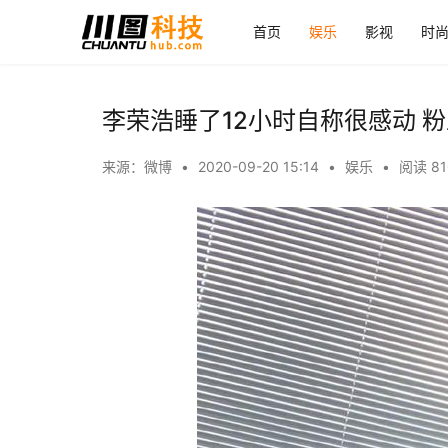
首页
娱乐
影视
时
李荣浩睡了12小时自称很感动 
来源：微博
•
2020-09-20 15:14
•
娱乐
•
阅读 81