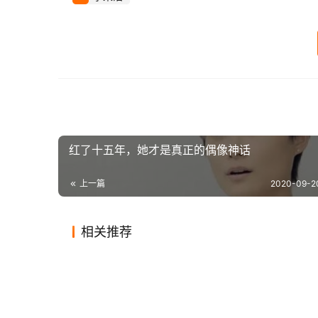
红了十五年，她才是真正的偶像神话
上一篇
2020-09-2
相关推荐
王心凌演唱会穿破洞裤亮相，内
杨紫气
2020-03-27
0
1.4K
2020-11
穿牛仔裤也很有魔力喔
赵奕欢
衣外穿身材棒！
不显做
2020-05-08
0
929
2020-0
娱乐
娱乐
李佳琦都卖电影票了，电影网络
34岁
2019-12-10
0
830
2020-0
娱乐
娱乐
营销还能怎么玩？
网友：
娱乐
娱乐