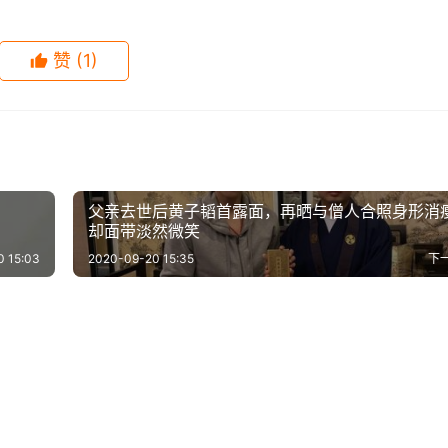
赞
(1)
父亲去世后黄子韬首露面，再晒与僧人合照身形消
却面带淡然微笑
0 15:03
2020-09-20 15:35
下
质好干净，穿白裙凹造型
长腿诱惑！张雨绮穿V领开衩裙
-12
0
2.1K
2020-09-06
0
1
–不失性感的美丽
克拉拉运动装写真，张张都能
作，裙摆蓬松反而更自然
秀火辣身材
9-30
0
1.2K
2020-07-17
0
1
娱乐
的王珞丹大胆穿衣太性感，
夏雨不是不火，而是在“另一个
壁纸。
5-03
0
1.1K
2020-11-16
0
2.
娱乐
这才是真正的“腿精”吧！
世界”红得发紫，堪称圈内一股
娱乐
清流