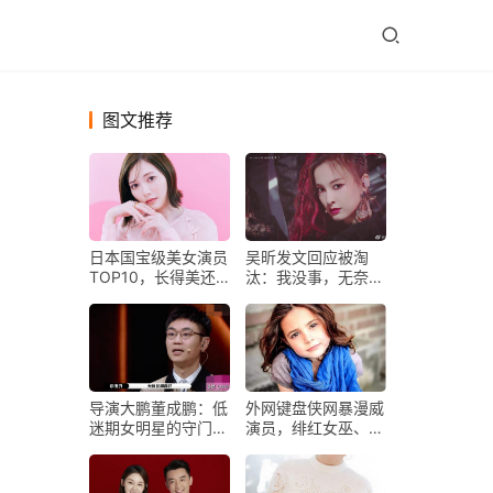
图文推荐
日本国宝级美女演员
吴昕发文回应被淘
TOP10，长得美还
汰：我没事，无奈表
努力精进演技！
示想赢也赢不了
导演大鹏董成鹏：低
外网键盘侠网暴漫威
迷期女明星的守门
演员，绯红女巫、黑
人！
寡妇、钢铁侠女儿都
中招