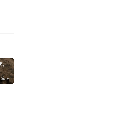
瘦，
一篇
.1K
当
.1K
0K