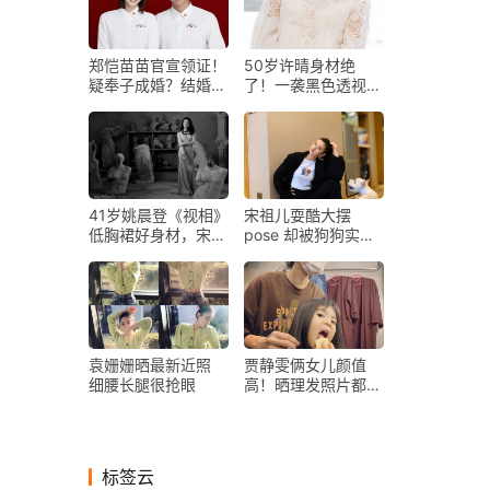
郑恺苗苗官宣领证！
50岁许晴身材绝
疑奉子成婚？结婚照
了！一袭黑色透视装
一个动作意味深长
藏不住凹凸感，笑容
甜美比花娇
41岁姚晨登《视相》
宋祖儿耍酷大摆
低胸裙好身材，宋茜
pose 却被狗狗实力
大露背裙扮演摩登女
抢镜
郎
袁姗姗晒最新近照
贾静雯俩女儿颜值
细腰长腿很抢眼
高！晒理发照片都像
拍大片，网友：专挑
优点遗传
标签云