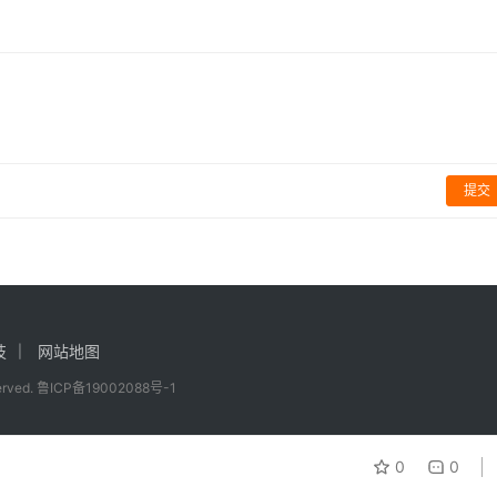
提交
技
网站地图
served.
鲁ICP备19002088号-1
0
0