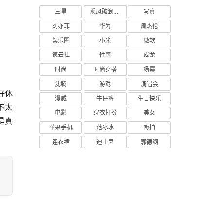
三星
乘风破浪的姐姐
写真
刘亦菲
华为
周杰伦
娱乐圈
小米
微软
德云社
性感
成龙
时尚
时尚穿搭
杨幂
沈腾
游戏
演唱会
好休
漫威
牛仔裤
生日快乐
不太
电影
穿衣打扮
美女
是真
苹果手机
范冰冰
街拍
连衣裙
迪士尼
郭德纲