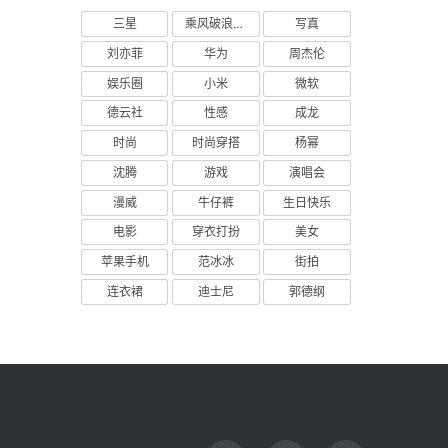
三星
乘风破浪的姐姐
写真
刘亦菲
华为
周杰伦
娱乐圈
小米
微软
德云社
性感
成龙
时尚
时尚穿搭
杨幂
沈腾
游戏
演唱会
漫威
牛仔裤
生日快乐
电影
穿衣打扮
美女
苹果手机
范冰冰
街拍
连衣裙
迪士尼
郭德纲