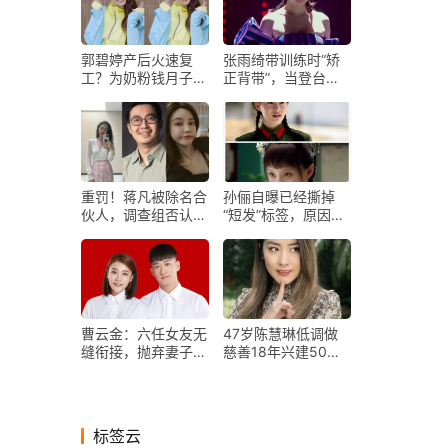
郭碧婷产后火速复
张雨绮带训练时“矫
工？为奶粉钱月子期
正背带”，当登台表
间营业
演，看清仪态，真实
了
重罚！蒋凡被除名合
孙俪自曝已经撕掉
伙人，调查组否认他
“短发”标签，原因是
与张大奕存在利益输
为了他？
送
曹云金：六任女友无
47岁陈慧琳低调做
缝衔接，抛弃妻子唐
慈善18年兴建50余
菀2个月后与新欢同
所学校，逾4亿房产
居
全留两儿子
标签云