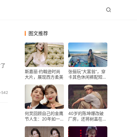
图文推荐
讨了
斯嘉丽·约翰逊时尚
张俪玩“大富翁”，穿
大片，展现西方柔美
卡其色休闲裤配短
靴，坐后车厢姿势好
霸气
542
何炅回顾自己的金鹰
40岁的陈坤爆改破
节人生：20年如一
厂房，还将树盖在房
日，愿旧朋新友永远
子里！圆形窗户太有
都在！
禅意了