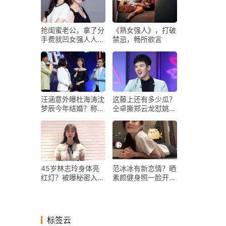
抢闺蜜老公，拿了分
《熟女强人》，打破
手费就凹女强人人
禁忌，畅所欲言
设，她们这心态无敌
了
汪涵意外曝杜海涛沈
这藤上还有多少瓜？
梦辰今年结婚？称新
仝卓撕郑云龙怼姚
房准备中
晨，结果还意外牵扯
一人
45岁林志玲身体亮
范冰冰有新恋情？晒
红灯？被曝秘密入院
素颜健身照一脸开
做手术，因健康问题
心，左手无名指戒指
困扰5年
抢镜
标签云