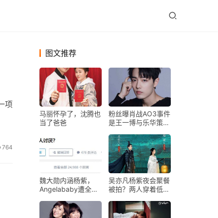
图文推荐
一项
马丽怀孕了，沈腾也
粉丝曝肖战AO3事件
当了爸爸
是王一博与乐华策
划：集资3亿不整死
不罢休
764
魏大勋内涵杨紫，
吴亦凡杨紫夜会聚餐
Angelababy遭全网
被拍？两人穿着低
diss：千万别拿嘴贱
调，临走依依不舍破
当幽默
不和传闻