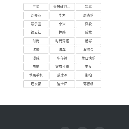
三星
乘风破浪的姐姐
写真
刘亦菲
华为
周杰伦
娱乐圈
小米
微软
德云社
性感
成龙
时尚
时尚穿搭
杨幂
沈腾
游戏
演唱会
漫威
牛仔裤
生日快乐
电影
穿衣打扮
美女
苹果手机
范冰冰
街拍
连衣裙
迪士尼
郭德纲